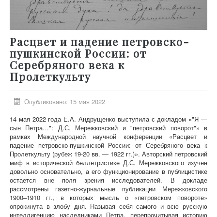
Расцвет и падение петровско-
пушкинской России: от
Серебряного века к
Пролеткульту
Опубликовано: 15 мая 2022
14 мая 2022 года
Е.А. Андрущенко
выступила с докладом «"Я —
сын Петра…":
Д.С. Мережковский и "петровский поворот"»
в
рамках
Международной научной конференции
«Расцвет и
падение петровско-пушкинской России:
от Серебряного века к
Пролеткульту
(рубеж 19-20 вв. — 1922 гг.)
»
.
Авторский петровский
миф в исторической беллетристике Д.С. Мережковского изучен
довольно основательно, а его функционирование в публицистике
остается вне поля зрения исследователей. В докладе
рассмотрены газетно-журнальные публикации Мережковского
1900–1910 гг., в которых мысль о «петровском повороте»
опрокинута в злобу дня. Называя себя самого и всю русскую
интеллигенцию наследниками Петра, перепрочитывая историю