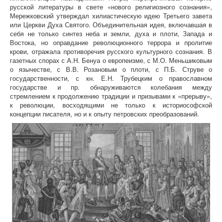
русской литературы в свете «нового религиозного сознания»,
Мережковский утверждал хилиастическую идею Третьего завета
или Церкви Духа Святого. Объединительная идея, включавшая в
себя не только синтез неба и земли, духа и плоти, Запада и
Востока, но оправдание революционного террора и пролитие
крови, отражала противоречия русского культурного сознания. В
газетных спорах с А.Н. Бенуа о европеизме, с М.О. Меньшиковым
о язычестве, с В.В. Розановым о плоти, с П.Б. Струве о
государственности, с кн. Е.Н. Трубецким о православном
государстве и пр. обнаруживаются колебания между
стремлением к продолжению традиции и призывами к «прерыву»,
к революции, восходящими не только к историософской
концепции писателя, но и к опыту петровских преобразований.