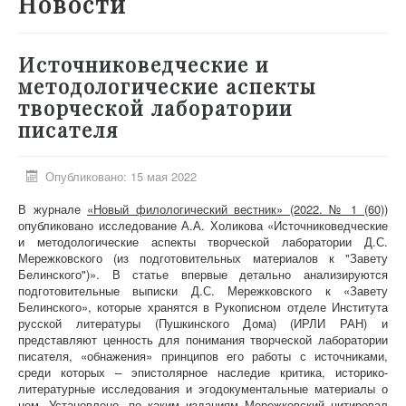
Новости
О проекте
Участники
Источниковедческие и
Приглашенные эксперты
методологические аспекты
творческой лаборатории
Научная работа
писателя
Как работать с сайтом
Контакты
Опубликовано: 15 мая 2022
В журнале
«Новый филологический вестник» (2022. № 1 (60))
опубликовано исследование А.А. Холикова «Источниковедческие
и методологические аспекты творческой лаборатории Д.С.
Мережковского (из подготовительных материалов к "Завету
Белинского")». В статье впервые детально анализируются
подготовительные выписки Д.С. Мережковского к «Завету
Белинского», которые хранятся в Рукописном отделе Института
русской литературы (Пушкинского Дома) (ИРЛИ РАН) и
представляют ценность для понимания творческой лаборатории
писателя, «обнажения» принципов его работы с источниками,
среди которых – эпистолярное наследие критика, историко-
литературные исследования и эгодокументальные материалы о
нем. Установлено, по каким изданиям Мережковский цитировал