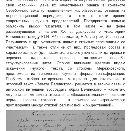
свои источники, дана их качественная оценка в контексте
Серебряного века (с привлечением малоизвестных отзывов из
дореволюционной периодики), а также с точки зрения
современных научных представлений. Предпринята попытка
объяснить выбор писателя, в том числе – на фоне
развернувшейся в начале ХХ в. дискуссии о «наследии»
Белинского между Ю.И. Айхенвальдом, Е.А. Ляцким, Ивановым-
Разумником и др.; установить явные и скрытые переклички с ее
участниками, а также отличие от них. Исследован состав и
характер выписок (для писем Белинского уточнена их датировка и
перечень адресатов), описаны авторские способы
структурирования цитат. Особое внимание уделено видам
искажений «чужого» текста со стороны Мережковского,
предложена их типология, изучены формы трансформации.
Проблема отбора цитируемого материала для включения в
итоговый текст «Завета Белинского» решается в тесной связи с
авторской интенцией воссоздать образ Белинского – «аскета»,
«мученика», «мнимого атеиста» с «бессознательными поисками
веры», «завет» которого – в примирении «трагического
противоречия между стихией религиозной и общественной».