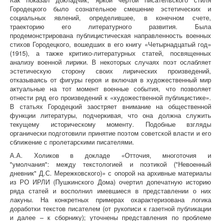
Городецкого было сознательное смешение эстетических и
социальных явлений, определившее, в конечном счете,
траекторию его литературного развития. Была
продемонстрирована публицистическая направленность военных
стихов Городецкого, вошедших в его книгу «Четырнадцатый год»
(1915), а также критико-литературных статей, посвященных
анализу военной лирики. В некоторых случаях поэт ослабляет
эстетическую сторону своих лирических произведений,
отказываясь от фигуры героя и включая в художественный мир
актуальные на тот момент военные события, что позволяет
отнести ряд его произведений к «художественной публицистике».
В статьях Городецкий заостряет внимание на общественной
функции литературы, подчеркивая, что она должна служить
текущему историческому моменту. Подобные взгляды
органически подготовили принятие поэтом советской власти и его
сближение с пролетарскими писателями.
А.А. Холиков в докладе «Отточия, многоточия и
"умолчания": между текстологией и поэтикой ("Невоенный
дневник" Д.С. Мережковского)» с опорой на архивные материалы
из РО ИРЛИ (Пушкинского Дома) очертил допечатную историю
ряда статей и восполнил имевшиеся в представлении о них
лакуны. На конкретных примерах охарактеризована логика
доработки текстов писателем (от рукописи к газетной публикации
и далее – к сборнику); уточнены представления по проблеме