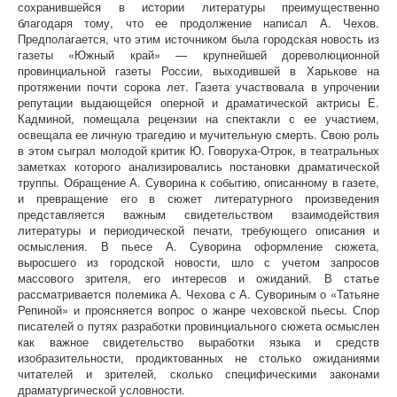
сохранившейся в истории литературы преимущественно
благодаря тому, что ее продолжение написал А. Чехов.
Предполагается, что этим источником была городская новость из
газеты «Южный край» — крупнейшей дореволюционной
провинциальной газеты России, выходившей в Харькове на
протяжении почти сорока лет. Газета участвовала в упрочении
репутации выдающейся оперной и драматической актрисы Е.
Кадминой, помещала рецензии на спектакли с ее участием,
освещала ее личную трагедию и мучительную смерть. Свою роль
в этом сыграл молодой критик Ю. Говоруха-Отрок, в театральных
заметках которого анализировались постановки драматической
труппы. Обращение А. Суворина к событию, описанному в газете,
и превращение его в сюжет литературного произведения
представляется важным свидетельством взаимодействия
литературы и периодической печати, требующего описания и
осмысления. В пьесе А. Суворина оформление сюжета,
выросшего из городской новости, шло с учетом запросов
массового зрителя, его интересов и ожиданий. В статье
рассматривается полемика А. Чехова с А. Сувориным о «Татьяне
Репиной» и проясняется вопрос о жанре чеховской пьесы. Спор
писателей о путях разработки провинциального сюжета осмыслен
как важное свидетельство выработки языка и средств
изобразительности, продиктованных не столько ожиданиями
читателей и зрителей, сколько специфическими законами
драматургической условности.