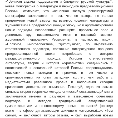
«"Великая задача поддержания и блюдения русской культуры":
новая монография о литературе и периодике предреволюционной
России», отмечают, что «основная заслуга рецензируемой
монографии заключается в том, что ее авторы не только
предложили новый взгляд на взаимоотношения литературы и
журналистики в предреволюционную эпоху, но и аргументировали
новые подходы, позволившие расширить проблемное поле и
дополнить круг писательских имен и названий газетно-
журнальной периодики». Рецензенты, в частности, пишут:
«Сложное, многоаспектное, "диффузное", по выражению
ответственного редактора, состояние литературного процесса
предреволюционной эпохи потребовало от авторов
междисциплинарного подхода. История отечественной
литературы, теория и история журналистики соединились с
политической и социальной историей России, сопровождались
поисками новых методов и приемов, в том числе и
ориентированных на опыт западных коллег, чья работа с
медиатекстами различного уровня и наполнения сегодня
привлекает достаточное внимание. Пожалуй, одна из самых
сильных сторон теоретико-методологической составляющей книги
заключается именно в разумном и взвешенном сочетании
подходов и методов традиционной академической
гуманитаристики и по-настоящему новых технологий (прежде
всего – в сфере дигитализации архивного материала)...». «Тем
самым, – заключают авторы отзыва, – был выработан новый