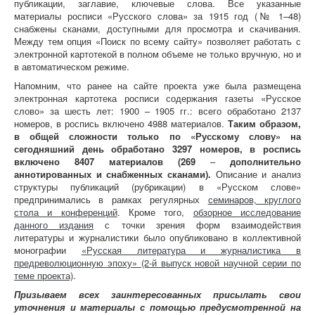
публикации, заглавие, ключевые слова. Все указанные
материалы росписи «Русского слова» за 1915 год (№ 1–48)
снабжены сканами, доступными для просмотра и скачивания.
Между тем опция «Поиск по всему сайту» позволяет работать с
электронной картотекой в полном объеме не только вручную, но и
в автоматическом режиме.
Напомним, что ранее на сайте проекта уже была размещена
электронная картотека росписи содержания газеты «Русское
слово» за шесть лет: 1900 – 1905 гг.: всего обработано 2137
номеров, в роспись включено 4988 материалов.
Таким образом,
в общей сложности только по «Русскому слову» на
сегодняшний день обработано
3297 номеров
, в роспись
включено
8407 материалов
(269
–
дополнительно
аннотированных и снабженных сканами).
Описание и анализ
структуры публикаций (рубрикации) в «Русском слове»
предпринимались в рамках регулярных
семинаров, круглого
стола и конференций
. Кроме того,
обзорное исследование
данного издания
с точки зрения форм взаимодействия
литературы и журналистики было опубликовано в коллективной
монографии
«Русская литература и журналистика в
предреволюционную эпоху» (2-й выпуск новой научной серии по
теме проекта)
.
Призываем всех заинтересованных присылать свои
уточнения и материалы с помощью предусмотренной на