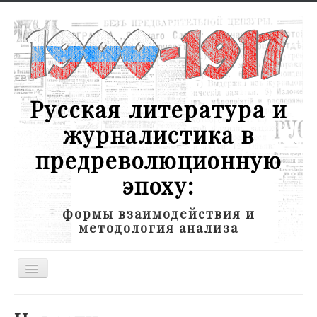
Русская литература и
журналистика в
предреволюционную
эпоху:
формы взаимодействия и
методология анализа
Toggle
Navigation
Новости