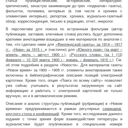
статьи публицистические, исторические, литературно-
критические), зачастую занимающие до трех «подвалов» газеты),
фельетон, полемика, интервью (в том числе и хроники с
элементами интервью), репортаж, хроника, журнально-газетный
обзор, корреспонденция, письмо в редакцию, отчет, некролог.
В перспективе для поиска по встроенным фильтрам (автор
публикации, заглавие, ключевые слова) роспись будет дополнена
краткими аннотациями вошедших в нее материалов по аналогии с
тем, что сделано нами для
«Финляндской газеты» за 1914 – 1917
гг.
,
«Нови» за 1915 г.
и (частично) для
«Южного края» (за март –
апрель, июль – август 1900 г.)
,
«Русского слова» (за 1 (13)
февраля – 10 (23) марта 1900 г.; январь – февраль 1915 г.)
. См.
об этом подробнее в разделе «Новости». Для материалов газеты
«Новое время» за 1900 – 1905 гг. элементы аннотирования также
включены в библиографические описания позиций электронной
картотеки. Кроме того, опция «Поиск по всему сайту» позволяет
уже сейчас учитывать в результатах загруженную на сайт
информацию и работать с электронной картотекой не только
вручную, но и в автоматическом режиме.
Описание и анализ структуры публикаций (рубрикации) в «Новом
времени» предпринимаются в рамках регулярных
семинаров,
круглого стола и конференций
. Кроме того, исследование данного
издания с точки зрения форм взаимодействия литературы и
журналистики будет опубликовано в специальном номере