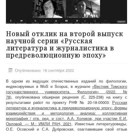
Новый отклик на второй выпуск
научной серии «Русская
литература и журналистика в
предреволюционную эпоху»
Опубликовано: 18 сентября 2022
В одном из ведущих отечественных изданий по филологии,
индексируемых в WoS и Scopus, в журнале
«Вестник Томского
государственного университета. Филология» (2022. №
78)
, опубликована обширная рецензия (С. 225-238) на книгу с
результатами работ по проекту РНФ №
20-18-00003
:
Русская
литература и журналистика в предреволюционную эпоху: формы
взаимодействия и методология анализа: коллективная
монография / отв. ред. и сост. А.А. Холиков, при участии Е.И.
Орловой. — М.: ИМЛИ РАН, 2021
. Известные литературоведы,
О.Е. Осовский и С.А. Дубровская, озаглавившие свой отзыв