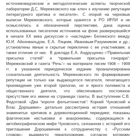
источниковедческие и методологические аспекты творческой
лаборатории Д.С. Мережковского как ключ к изучению репутации
литературного критика и писателя». С опорой на черновые
выписки Мережковского, которые хранятся в РО ИРЛИ и не
осмыслялись в обозначенной перспективе, дана оценка
использованных писателем источников на фоне развернувшейся
в начале ХХ века дискуссии о «наследии» Белинского между
Ю.И. Айхенвальдом, Е.А. Ляцким, Ивановым-Разумником и др.;
установлены явные и скрытые переклички с ее участниками, а
также отличие от них. В докладе Е.А. Андрущенко «“Правильная
присылка статей” и “правильная присылка гонорара”:
Мережковский и газета “Речь”» на материале писем 1908 – 1909
гг. в указанное периодическое издание проанализирована
сознательная деятельность Мережковского по формированию
репутации не только как выдающегося писателя, печатающего
произведения уже второй трилогии, но и яркого полемиста и
общественного деятеля, что обеспечивало постоянное
присутствие его имени на страницах газеты. В выступлении С.В.
Федотовой «Два “короля фельетонистов”: Корней Чуковский и
Влас Дорошевич» детально рассмотрена история отношений
знаменитых критиков в дореволюционной периодике; показаны
фактические нестыковки и анахронизмы, содержащиеся в
автобиографическом мифе Чуковского, связанном с историей его
приглашения Дорошевичем к сотрудничеству с «Русским
словом»; выдвинуто предположение, согласно которому