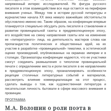
напряженный интерес исследователей. Но фигура русского
писателя в этом взаимодействии все еще остается на периферии
внимания ученых. Между тем в истории русской литературы и
журналистики начала ХХ века немало важнейших обстоятельств
обусловлено именно ею. Таким образом, на конференции впервые
планируется специально обсудить роль писателя в становлении и
развитии провинциальной газеты в предреволюционную эпоху,
его воздействие на смену направления газеты или на изменение
ее «литературного» лица, на деятельность мастеров слова как
пропагандистов политических и общественных идей, на их
участие в разработке «провинциальной» тематики, в эстетической
оценке произведений, опубликованных на окраинах империи и в
столицах. Организаторы конференции надеются, что ее участники
смогут соединить размышления о типологии провинциальной
печати с определением места и роли писателя в ее направлениях
в предреволюционную эпоху, проанализировать особенности
рецепции столичных литературных событий и материалов,
рассмотреть влияние коммерциализации на этот процесс,
сделать выводы о том, как художественная литература и
писательская личность бытовали в сфере массового внимания в
провинции.
ПРОГРАММА
М.А. Волошин о роли поэта в