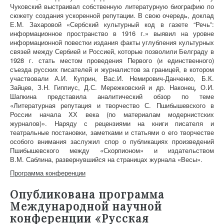
Чуковский выстраивал собственную литературную биографию по
сюжету создания ускоренной репутации. В свою очередь, доклад
Е.М. Захаровой «Сербский культурный код в газете “Речь”:
информационное пространство в 1916 г.» выявил на уровне
информационной повестки издания факты углубления культурных
связей между Сербией и Россией, которые позволили Белграду в
1928 г. стать местом проведения Первого (и единственного)
съезда русских писателей и журналистов за границей, в котором
участвовали А.И. Куприн, Вас.И. Немирович-Данченко, Б.К.
Зайцев, З.Н. Гиппиус, Д.С. Мережковский и др. Наконец, О.И.
Шапкина представила аналитический обзор по теме
«Литературная репутация и творчество С. Пшибышевского в
России начала ХХ века (по материалам модернистских
журналов)». Наряду с рецензиями на книги писателя и
театральные постановки, заметками и статьями о его творчестве
особого внимания заслужил спор о публикациях произведений
Пшибышевского между «Скорпионом» и издательством
В.М. Саблина, развернувшийся на страницах журнала «Весы».
Программа конференции
Опубликована программа
Международной научной
конференции «Русская