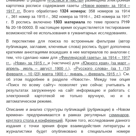
картотека росписи содержания газеты
«Новое время» за 1914 –
1917 гг.
Всего обработано
1324 номера:
358 номеров за 1914
г., 361 номер за 1915 г., 362 номера за 1916 г., 243 номера за 1917
г. В роспись включено
1503 материала
по теме проекта РНФ
№ 20-18-00003. В настоящее время осуществляется тестирование
возможностей ее использования в гуманитарных исследованиях.
В перспективе для поиска по встроенным фильтрам (автор
публикации, заглавие, ключевые слова) роспись будет дополнена
краткими аннотациями вошедших в нее материалов по аналогии с
тем, что сделано нами для
«Финляндской газеты» за 1914 – 1917
гг.
,
«Нови» за 1915 г.
и (частично) для
«Южного края» (за март –
апрель, июль – август 1900 г.)
,
«Русского слова» (за 1 (13)
февраля – 10 (23) марта 1900 г.; январь – февраль 1915 г.)
. См.
об этом подробнее в разделе «Новости». Между тем опция
«Поиск по всему сайту» позволяет уже сейчас учитывать в
результатах загруженную на сайт информацию и работать с
электронной картотекой не только вручную, но и в
автоматическом режиме.
Описание и анализ структуры публикаций (рубрикации) в «Новом
времени» предпринимаются в рамках регулярных
семинаров,
круглого стола и конференций
. Кроме того, исследование данного
издания с точки зрения форм взаимодействия литературы и
журналистики будет опубликовано в специальном номере