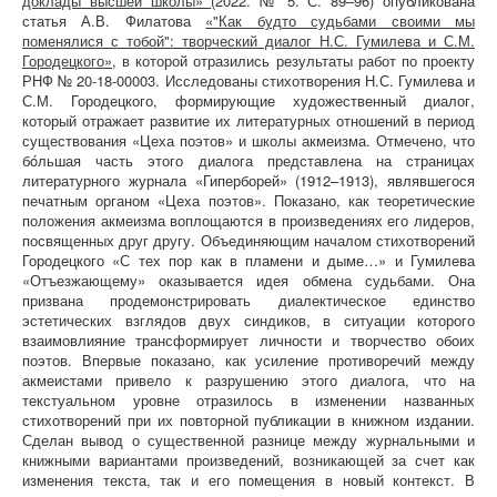
доклады высшей школы»
(2022. № 5. С. 89–96) опубликована
статья А.В. Филатова
«"Как будто судьбами своими мы
поменялися с тобой": творческий диалог Н.С. Гумилева и С.М.
Городецкого»
, в которой отразились результаты работ по проекту
РНФ № 20-18-00003. Исследованы стихотворения Н.С. Гумилева и
С.М. Городецкого, формирующие художественный диалог,
который отражает развитие их литературных отношений в период
существования «Цеха поэтов» и школы акмеизма. Отмечено, что
бóльшая часть этого диалога представлена на страницах
литературного журнала «Гиперборей» (1912–1913), являвшегося
печатным органом «Цеха поэтов». Показано, как теоретические
положения акмеизма воплощаются в произведениях его лидеров,
посвященных друг другу. Объединяющим началом стихотворений
Городецкого «С тех пор как в пламени и дыме…» и Гумилева
«Отъезжающему» оказывается идея обмена судьбами. Она
призвана продемонстрировать диалектическое единство
эстетических взглядов двух синдиков, в ситуации которого
взаимовлияние трансформирует личности и творчество обоих
поэтов. Впервые показано, как усиление противоречий между
акмеистами привело к разрушению этого диалога, что на
текстуальном уровне отразилось в изменении названных
стихотворений при их повторной публикации в книжном издании.
Сделан вывод о существенной разнице между журнальными и
книжными вариантами произведений, возникающей за счет как
изменения текста, так и его помещения в новый контекст. В