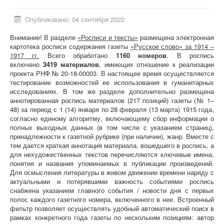
Опубликовано: 04 сентября 2022
Внимание! В разделе
«Росписи и тексты»
размещена электронная
картотека росписи содержания газеты
«Русское слово» за 1914 –
1917 гг.
Всего обработано
1160 номеров
. В роспись
включено
3419 материалов
, имеющих отношение к реализации
проекта РНФ № 20-18-00003. В настоящее время осуществляется
тестирование возможностей ее использования в гуманитарных
исследованиях. В том же разделе дополнительно размещена
аннотированная роспись материалов (217 позиций) газеты (№ 1–
48) за период с 1 (14) января по 28 февраля (13 марта) 1915 года,
согласно единому алгоритму, включающему сбор информации о
полных выходных данных (в том числе с указанием страниц),
принадлежности к газетной рубрике (при наличии), жанр. Вместе с
тем дается краткая аннотация материала, вошедшего в роспись, а
для нехудожественных текстов перечисляются ключевые имена,
понятия и названия упоминаемых в публикации произведений.
Для осмысления литературы в живом движении времени наряду с
актуальными и потерявшими важность событиями роспись
снабжена указанием главного события / новости дня с первых
полос каждого газетного номера, включенного в нее. Встроенный
фильтр позволяет осуществлять удобный автоматический поиск в
рамках конкретного года газеты по нескольким позициям: автор