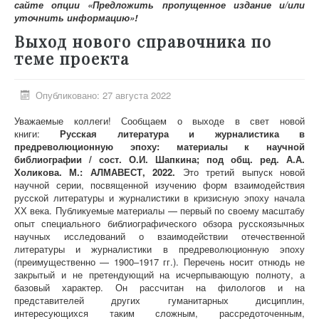
сайте опции «Предложить пропущенное издание и/или
уточнить информацию»!
Выход нового справочника по
теме проекта
Опубликовано: 27 августа 2022
Уважаемые коллеги! Сообщаем о выходе в свет новой
книги
:
Русская литература и журналистика в
предреволюционную эпоху: материалы к научной
библиографии / сост. О.И. Шапкина; под общ. ред. А.А.
Холикова. М.: АЛМАВЕСТ, 2022.
Это третий выпуск новой
научной серии, посвященной изучению форм взаимодействия
русской литературы и журналистики в кризисную эпоху начала
ХХ века. Публикуемые материалы — первый по своему масштабу
опыт специального библиографического обзора русскоязычных
научных исследований о взаимодействии отечественной
литературы и журналистики в предреволюционную эпоху
(преимущественно — 1900–1917 гг.). Перечень носит отнюдь не
закрытый и не претендующий на исчерпывающую полноту, а
базовый характер. Он рассчитан на филологов и на
представителей других гуманитарных дисциплин,
интересующихся таким сложным, рассредоточенным,