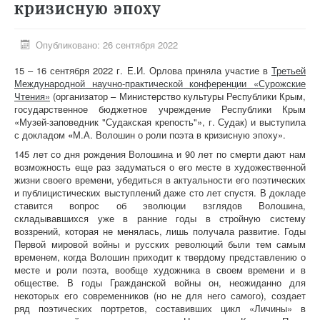
кризисную эпоху
Опубликовано: 26 сентября 2022
15 – 16 сентября 2022 г. Е.И. Орлова приняла участие в
Третьей
Международной научно-практической конференции «Сурожские
Чтения»
(организатор – Министерство культуры Республики Крым,
государственное бюджетное учреждение Республики Крым
«Музей-заповедник "Судакская крепость"», г. Судак) и выступила
с докладом
«
М.А. Волошин о роли поэта в кризисную эпоху».
145 лет со дня рождения Волошина и 90 лет по смерти дают нам
возможность еще раз задуматься о его месте в художественной
жизни своего времени, убедиться в актуальности его поэтических
и публицистических выступлений даже сто лет спустя. В докладе
ставится вопрос об эволюции взглядов Волошина,
складывавшихся уже в ранние годы в стройную систему
воззрений, которая не менялась, лишь получала развитие. Годы
Первой мировой войны и русских революций были тем самым
временем, когда Волошин приходит к твердому представлению о
месте и роли поэта, вообще художника в своем времени и в
обществе. В годы Гражданской войны он, неожиданно для
некоторых его современников (но не для него самого), создает
ряд поэтических портретов, составивших цикл «Личины» в