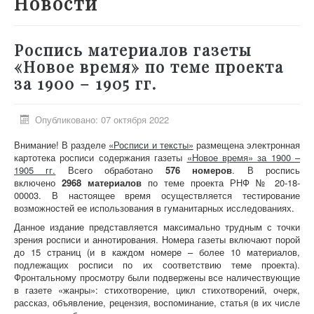
Новости
О проекте
Участники
Роспись материалов газеты
Приглашенные эксперты
«Новое время» по теме проекта
за 1900 – 1905 гг.
Научная работа
Как работать с сайтом
Опубликовано: 07 октября 2022
Контакты
Внимание! В разделе
«Росписи и тексты»
размещена электронная
картотека росписи содержания газеты
«Новое время» за 1900 –
1905 гг.
Всего обработано
576 номеров
. В роспись
включено
2968 материалов
по теме проекта РНФ № 20-18-
00003. В настоящее время осуществляется тестирование
возможностей ее использования в гуманитарных исследованиях.
Данное издание представляется максимально трудным с точки
зрения росписи и аннотирования. Номера газеты включают порой
до 15 страниц (и в каждом номере – более 10 материалов,
подлежащих росписи по их соответствию теме проекта).
Фронтальному просмотру были подвержены все наличествующие
в газете «жанры»: стихотворение, цикл стихотворений, очерк,
рассказ, объявление, рецензия, воспоминание, статья (в их числе