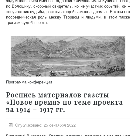
задумывавшейся именно тогда книге «Неопалимая Купина». Поэт,
по Волошину, скорбный свидетель, но не участник событий, он –
«соучастник судьбы, раскрывающей замысел драмы». В этом его
посредническая роль между Творцом и людьми, в этом также
трагизм судьбы поэта.
Программа конференции
Роспись материалов газеты
«Новое время» по теме проекта
за 1914 – 1917 гг.
Опубликовано: 25 сентября 2022
Внимание! В разделе
«Росписи и тексты»
размещена электронная