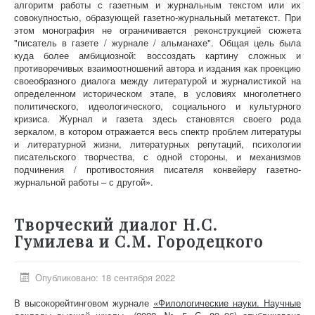
алгоритм работы с газетным и журнальным текстом или их
совокупностью, образующей газетно-журнальный метатекст. При
этом монография не ограничивается реконструкцией сюжета
"писатель в газете / журнале / альманахе". Общая цель была
куда более амбициозной: воссоздать картину сложных и
противоречивых взаимоотношений автора и издания как проекцию
своеобразного диалога между литературой и журналистикой на
определенном историческом этапе, в условиях многолетнего
политического, идеологического, социального и культурного
кризиса. Журнал и газета здесь становятся своего рода
зеркалом, в котором отражается весь спектр проблем литературы
и литературной жизни, литературных репутаций, психологии
писательского творчества, с одной стороны, и механизмов
подчинения / противостояния писателя конвейеру газетно-
журнальной работы – с другой».
Творческий диалог Н.С.
Гумилева и С.М. Городецкого
Опубликовано: 18 сентября 2022
В высокорейтинговом журнале
«Филологические науки. Научные