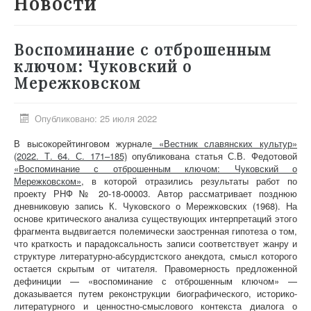
Новости
О проекте
Участники
Воспоминание с отброшенным
Приглашенные эксперты
ключом: Чуковский о
Мережковском
Научная работа
Как работать с сайтом
Опубликовано: 25 июля 2022
Контакты
В высокорейтинговом журнале
«Вестник славянских культур»
(2022. Т. 64. С. 171–185)
опубликована статья С.В. Федотовой
«Воспоминание с отброшенным ключом: Чуковский о
Мережковском»
, в которой отразились результаты работ по
проекту РНФ № 20-18-00003. Автор рассматривает позднюю
дневниковую запись К. Чуковского о Мережковских (1968). На
основе критического анализа существующих интерпретаций этого
фрагмента выдвигается полемически заостренная гипотеза о том,
что краткость и парадоксальность записи соответствует жанру и
структуре литературно-абсурдистского анекдота, смысл которого
остается скрытым от читателя. Правомерность предложенной
дефиниции — «воспоминание с отброшенным ключом» —
доказывается путем реконструкции биографического, историко-
литературного и ценностно-смыслового контекста диалога о