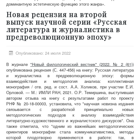
доминантную эстетическую функцию этого жанра».
Новая рецензия на второй
выпуск научной серии «Русская
литература и журналистика в
предреволюционную эпоху»
Опубликовано: 24 июля 2022
В журнале
"Новый филологический вестник" (2022. № 2 (61))
опубликована рецензия (С. 447-456) на книгу: Русская литература
и журналистика в предреволюционную эпоху: формы
взаимодействия и методология анализа: коллективная
монография / отв. ред. и сост. А.А. Холиков, при участии Е.И.
Орловой. — М.: ИМЛИ РАН, 2021. О.Р. Темиршина, выступившая
автором отзыва на книгу с результатами работ по проекту
РНФ №
20-18-00003, у
становила, что "научная новизна издания
связывается с разработкой принципиально новых
методологических подходов к анализу взаимодействия
литературно-художественного и журналистского дискурсов". Она
также отметила, что "одним из важнейших методологических
ориентиров монографии стала коммуникативистика, методы
которой плодотворно применяются в работе: так, в