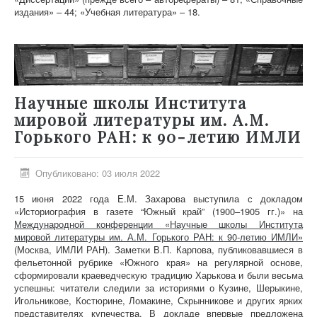
издания» – 44; «Учебная литература» – 18.
Научные школы Института
мировой литературы им. А.М.
Горького РАН: к 90-летию ИМЛИ
Опубликовано: 03 июля 2022
15 июня 2022 года Е.М. Захарова выступила с докладом
«Историография в газете “Южный край” (1900–1905 гг.)» на
Международной конференции «Научные школы Института
мировой литературы им. А.М. Горького РАН: к 90-летию ИМЛИ»
(Москва, ИМЛИ РАН). Заметки В.П. Карпова, публиковавшиеся в
фельетонной рубрике «Южного края» на регулярной основе,
сформировали краеведческую традицию Харькова и были весьма
успешны: читатели следили за историями о Кузине, Шерыкине,
Игольникове, Костюрине, Ломакине, Скрынникове и других ярких
представителях купечества. В докладе впервые предложена