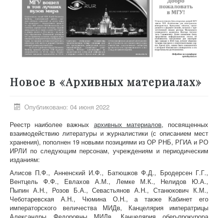
Новое в «Архивных материалах»
Опубликовано: 04 июня 2022
Реестр наиболее важных
архивных материалов
, посвященных
взаимодействию литературы и журналистики (с описанием мест
хранения), пополнен 19 новыми позициями из ОР РНБ, РГИА и РО
ИРЛИ по следующим персонам, учреждениям и периодическим
изданиям:
Алисов П.Ф., Анненский И.Ф., Батюшков Ф.Д., Бродерсен Г.Г.,
Вентцель Ф.Ф., Евлахов А.М., Лемке М.К., Нелидов Ю.А.,
Пыпин А.Н., Розов Б.А., Севастьянов А.Н., Станюкович К.М.,
Чеботаревская А.Н., Чюмина О.Н., а также Кабинет его
императорского величества МИДв, Канцелярия императрицы
Александры Федоровны МИДв, Канцелярия обер-прокурора