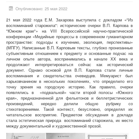
Опубликовано: 25 мая 2022
21 мая 2022 года Е.М. Захарова выступила с докладом «"Из
воспоминаний старожила": исторические очерки В.П. Карпова в
"Южном крае"» на VIII Всероссийской научно-практической
конференции «Медийные процессы в современном гуманитарном
пространстве: подходы к изучению, эволюция, перспективы»
(МПГУ). Написанные В.П. Карповым тексты, глубоко пронизанные
субъективным отношением к предмету и основанные подчас на
личном опыте автора, воспринимались в начале XX века и
продолжают интерпретироваться сейчас как исторический
документ. Однако основой для В.П. Карпова стали личные
воспоминания и свидетельства очевидцев. Мемуарист был
харьковчанином в нескольких поколениях, что определило его
точку зрения на городскую историю. Как правило, очерки
появлялись в «подвальной» части второй полосы «Южного
края», предназначенной для фельетонов и беллетристических
произведений, нередко делили общую рубрику со
стихотворениями. Такой контекст, безусловно, определял их
читательское восприятие. Предметом обсуждения в докладе
стала эстетическая природа воспоминаний старожила, их место
между документальной и художественной прозой.