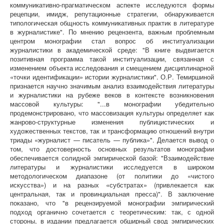
коммуникативно-прагматическом аспекте исследуются формы
рецепции, имидж, репутационные стратегии, обнаруживается
типологическая общность коммуникативных практик в литературе
в журналистике". По мнению рецензента, важным проблемным
центром монографии стал вопрос об институализации
журналистики в академической среде: "В книге выдвигается
позитивная программа такой институализации, связанная с
изменением объекта исследования и смещением дисциплинарной
«точки идентификации» истории журналистики". О.Р. Темиршиной
признается научно значимым анализ взаимодействия литературы
и журналистики на рубеже веков в контексте возникновения
массовой культуры: "...в монографии убедительно
продемонстрировано, что массовизация культуры определяет как
жанрово-структурные изменения публицистических и
художественных текстов, так и трансформацию отношений внутри
триады «журналист — писатель — публика»". Делается вывод о
том, что достоверность основных результатов монографии
обеспечивается солидной эмпирической базой: "Взаимодействие
литературы и журналистики исследуется в широком
методологическом диапазоне (от политики до «чистого
искусства») и на разных «субстратах» (привлекается как
центральная, так и провинциальная пресса)". В заключение
показано, что "в рецензируемой монографии эмпирический
подход органично сочетается с теоретическим: так, с одной
стороны, в издании предлагается обширный свод эмпирических