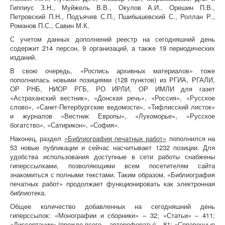
Гиппиус З.Н., Муйжель В.В., Окулов А.И., Орешин П.В.,
Петровский П.Н., Подъячев С.П., Пшибышевский С., Роллан Р.,
Романов П.С., Савин М.К.
С учетом данных дополнений реестр на сегодняшний день
содержит 214 персон, 9 организаций, а также 19 периодических
изданий.
В свою очередь, «Роспись архивных материалов» тоже
пополнилась новыми позициями (128 пунктов) из РГИА, РГАЛИ,
ОР РНБ, НИОР РГБ, РО ИРЛИ, ОР ИМЛИ для газет
«Астраханский вестник», «Донская речь», «Россия», «Русское
слово», «Санкт-Петербургские ведомости», «Тифлисский листок»
и журналов «Вестник Европы», «Лукоморье», «Русское
богатство», «Сатирикон», «София».
Наконец, раздел
«Библиография печатных работ»
пополнился на
53 новые публикации и сейчас насчитывает 1232 позиции. Для
удобства использования доступные в сети работы снабжены
гиперссылками, позволяющими всем посетителям сайта
знакомиться с полными текстами. Таким образом, «Библиография
печатных работ» продолжает функционировать как электронная
библиотека.
Общее количество добавленных на сегодняшний день
гиперссылок: «Монографии и сборники» – 32; «Статьи» – 411;
«Диссертации» (прежде всего – авторефераты) – 81; «Справочные