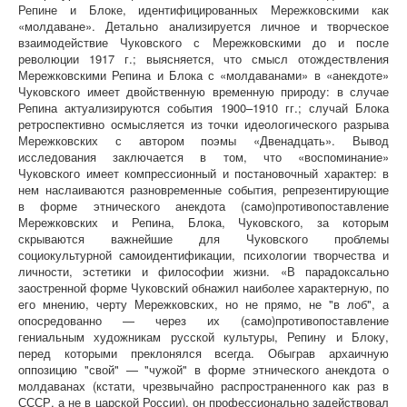
Репине и Блоке, идентифицированных Мережковскими как
«молдаване». Детально анализируется личное и творческое
взаимодействие Чуковского с Мережковскими до и после
революции 1917 г.; выясняется, что смысл отождествления
Мережковскими Репина и Блока с «молдаванами» в «анекдоте»
Чуковского имеет двойственную временную природу: в случае
Репина актуализируются события 1900–1910 гг.; случай Блока
ретроспективно осмысляется из точки идеологического разрыва
Мережковских с автором поэмы «Двенадцать». Вывод
исследования заключается в том, что «воспоминание»
Чуковского имеет компрессионный и постановочный характер: в
нем наслаиваются разновременные события, репрезентирующие
в форме этнического анекдота (само)противопоставление
Мережковских и Репина, Блока, Чуковского, за которым
скрываются важнейшие для Чуковского проблемы
социокультурной самоидентификации, психологии творчества и
личности, эстетики и философии жизни. «В парадоксально
заостренной форме Чуковский обнажил наиболее характерную, по
его мнению, черту Мережковских, но не прямо, не "в лоб", а
опосредованно — через их (само)противопоставление
гениальным художникам русской культуры, Репину и Блоку,
перед которыми преклонялся всегда. Обыграв архаичную
оппозицию "свой" — "чужой" в форме этнического анекдота о
молдаванах (кстати, чрезвычайно распространенного как раз в
СССР, а не в царской России), он профессионально задействовал