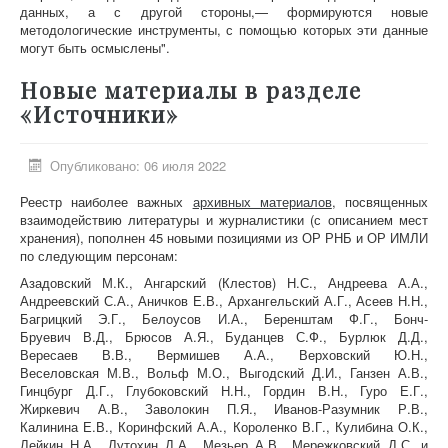
данных, а с другой стороны,— формируются новые
методологические инструменты, с помощью которых эти данные
могут быть осмыслены".
Новые материалы в разделе
«Источники»
Опубликовано: 06 июля 2022
Реестр наиболее важных
архивных материалов
, посвященных
взаимодействию литературы и журналистики (с описанием мест
хранения), пополнен 45 новыми позициями из ОР РНБ и ОР ИМЛИ
по следующим персонам:
Азадовский М.К., Ангарский (Клестов) Н.С., Андреева А.А.,
Андреевский С.А., Аничков Е.В., Архангельский А.Г., Асеев Н.Н.,
Багрицкий Э.Г., Белоусов И.А., Беренштам Ф.Г., Бонч-
Бруевич В.Д., Брюсов А.Я., Буданцев С.Ф., Бурлюк Д.Д.,
Вересаев В.В., Вермишев А.А., Верховский Ю.Н.,
Веселовская М.В., Вольф М.О., Выгодский Д.И., Ганзен А.В.,
Гинцбург Д.Г., Глубоковский Н.Н., Гордин В.Н., Гуро Е.Г.,
Жиркевич А.В., Заволокин П.Я., Иванов-Разумник Р.В.,
Калинина Е.В., Коринфский А.А., Короленко В.Г., Кулибина О.К.,
Лейкин Н.А., Лутохин Д.А., Мезьер А.В., Мережковский Д.С. и