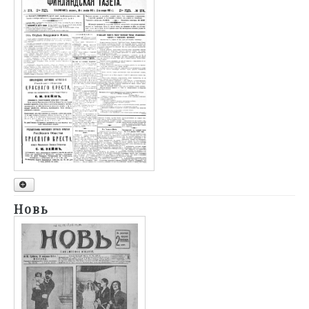
1911
1916
1912
1917
1913
1914
1915
1916
1917
1905
Новь
1906
1907
1908
1909