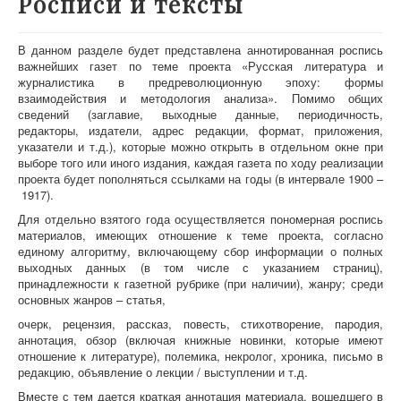
Росписи и тексты
О проекте
Участники
В данном разделе будет представлена аннотированная роспись
важнейших газет по теме проекта «Русская литература и
Приглашенные эксперты
журналистика в предреволюционную эпоху: формы
взаимодействия и методология анализа». Помимо общих
Научная работа
сведений (заглавие, выходные данные, периодичность,
редакторы, издатели, адрес редакции, формат, приложения,
Как работать с сайтом
указатели и т.д.), которые можно открыть в отдельном окне при
выборе того или иного издания, каждая газета по ходу реализации
Контакты
проекта будет пополняться ссылками на годы (в интервале 1900 –
1917).
Для отдельно взятого года осуществляется пономерная роспись
материалов, имеющих отношение к теме проекта, согласно
единому алгоритму, включающему сбор информации о полных
выходных данных (в том числе с указанием страниц),
принадлежности к газетной рубрике (при наличии), жанру; среди
основных жанров – статья,
очерк, рецензия, рассказ, повесть, стихотворение, пародия,
аннотация, обзор (включая книжные новинки, которые имеют
отношение к литературе), полемика, некролог, хроника, письмо в
редакцию, объявление о лекции / выступлении и т.д.
Вместе с тем дается краткая аннотация материала, вошедшего в