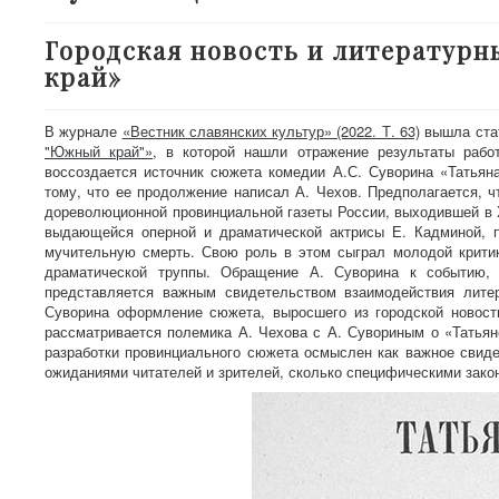
Городская новость и литератур
край»
В журнале
«Вестник славянских культур» (2022. Т. 63)
вышла ста
"Южный край"»
, в которой нашли отражение результаты рабо
воссоздается источник сюжета комедии А.С. Суворина «Татьян
тому, что ее продолжение написал А. Чехов. Предполагается, 
дореволюционной провинциальной газеты России, выходившей в Х
выдающейся оперной и драматической актрисы Е. Кадминой, 
мучительную смерть. Свою роль в этом сыграл молодой критик
драматической труппы. Обращение А. Суворина к событию, 
представляется важным свидетельством взаимодействия лите
Суворина оформление сюжета, выросшего из городской новости
рассматривается полемика А. Чехова с А. Сувориным о «Татьян
разработки провинциального сюжета осмыслен как важное свиде
ожиданиями читателей и зрителей, сколько специфическими зако