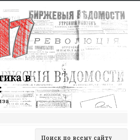
тика в
:
иза
Поиск по всему сайту