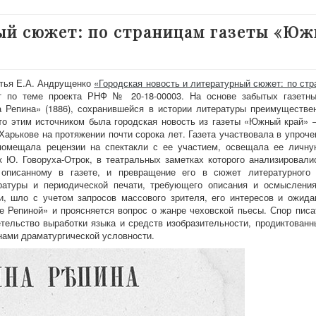
ный сюжет: по страницам газеты «Ю
тья Е.А. Андрущенко
«Городская новость и литературный сюжет: по стр
т по теме проекта РНФ № 20-18-00003. На основе забытых газетны
а Репина» (1886), сохранившейся в истории литературы преимуществе
что этим источником была городская новость из газеты «Южный край»
арькове на протяжении почти сорока лет. Газета участвовала в упроче
помещала рецензии на спектакли с ее участием, освещала ее личну
 Ю. Говоруха-Отрок, в театральных заметках которого анализировали
описанному в газете, и превращение его в сюжет литературного 
ратуры и периодической печати, требующего описания и осмысления
, шло с учетом запросов массового зрителя, его интересов и ожида
е Репиной» и проясняется вопрос о жанре чеховской пьесы. Спор писа
тельство выработки языка и средств изобразительности, продиктованн
нами драматургической условности.