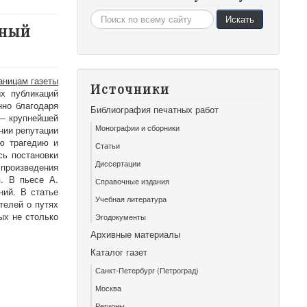
Искать...
Искать
жный
аницам газеты
Источники
х публикаций
нно благодаря
Библиография печатных работ
 — крупнейшей
Монографии и сборники
нии репутации
ю трагедию и
Статьи
сь постановки
Диссертации
произведения
. В пьесе А.
Справочные издания
ний. В статье
Учебная литература
телей о путях
ых не столько
Эгодокументы
Архивные материалы
Каталог газет
Санкт-Петербург (Петроград)
Москва
Регионы