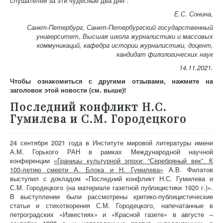
слушателей за эти чудесные два дня".
Е.С. Сонина,
Санкт-Петербург, Санкт-Петербургский государственный
университет, Высшая школа журналистики и массовых
коммуникаций, кафедра истории журналистики, доцент,
кандидат филологических наук
14.11.2021.
Чтобы ознакомиться с другими отзывами, нажмите на
заголовок этой новости (см. выше)!
Последний конфликт Н.С.
Гумилева и С.М. Городецкого
24 сентября 2021 года в Институте мировой литературы имени
А.М. Горького РАН в рамках Международной научной
конференции
«Границы культурной эпохи: “Серебряный век”. К
100-летию смерти А. Блока и Н. Гумилева»
А.В. Филатов
выступил с докладом «Последний конфликт Н.С. Гумилева и
С.М. Городецкого (на материале газетной публицистики 1920 г.)».
В выступлении были рассмотрены критико-публицистические
статьи и стихотворения С.М. Городецкого, напечатанные в
петроградских «Известиях» и «Красной газете» в августе –