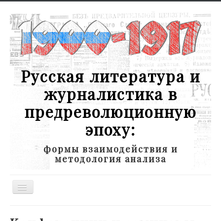
Русская литература и
журналистика в
предреволюционную
эпоху:
формы взаимодействия и
методология анализа
Toggle
Navigation
Новости