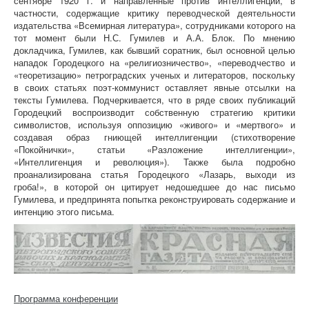
сентябре 1920 г. и направленные против интеллигенции, в
частности, содержащие критику переводческой деятельности
издательства «Всемирная литература», сотрудниками которого на
тот момент были Н.С. Гумилев и А.А. Блок. По мнению
докладчика, Гумилев, как бывший соратник, был основной целью
нападок Городецкого на «религиозничество», «переводчество и
«теоретизацию» петроградских ученых и литераторов, поскольку
в своих статьях поэт-коммунист оставляет явные отсылки на
тексты Гумилева. Подчеркивается, что в ряде своих публикаций
Городецкий воспроизводит собственную стратегию критики
символистов, используя оппозицию «живого» и «мертвого» и
создавая образ гниющей интеллигенции (стихотворение
«Покойнички», статьи «Разложение интеллигенции»,
«Интеллигенция и революция»). Также была подробно
проанализирована статья Городецкого «Лазарь, выходи из
гроба!», в которой он цитирует недошедшее до нас письмо
Гумилева, и предпринята попытка реконструировать содержание и
интенцию этого письма.
Программа конференции