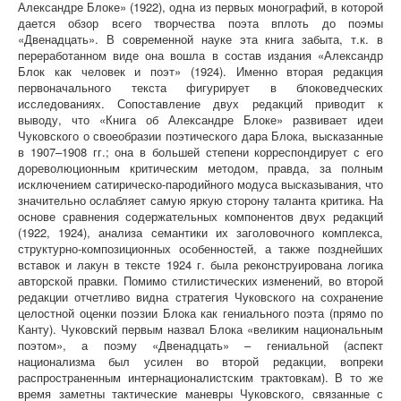
Александре Блоке» (1922), одна из первых монографий, в которой
дается обзор всего творчества поэта вплоть до поэмы
«Двенадцать». В современной науке эта книга забыта, т.к. в
переработанном виде она вошла в состав издания «Александр
Блок как человек и поэт» (1924). Именно вторая редакция
первоначального текста фигурирует в блоковедческих
исследованиях. Сопоставление двух редакций приводит к
выводу, что «Книга об Александре Блоке» развивает идеи
Чуковского о своеобразии поэтического дара Блока, высказанные
в 1907–1908 гг.; она в большей степени корреспондирует с его
дореволюционным критическим методом, правда, за полным
исключением сатирическо-пародийного модуса высказывания, что
значительно ослабляет самую яркую сторону таланта критика. На
основе сравнения содержательных компонентов двух редакций
(1922, 1924), анализа семантики их заголовочного комплекса,
структурно-композиционных особенностей, а также позднейших
вставок и лакун в тексте 1924 г. была реконструирована логика
авторской правки. Помимо стилистических изменений, во второй
редакции отчетливо видна стратегия Чуковского на сохранение
целостной оценки поэзии Блока как гениального поэта (прямо по
Канту). Чуковский первым назвал Блока «великим национальным
поэтом», а поэму «Двенадцать» – гениальной (аспект
национализма был усилен во второй редакции, вопреки
распространенным интернационалистским трактовкам). В то же
время заметны тактические маневры Чуковского, связанные с