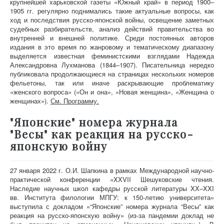
крупнейшей харьковской газеты «Южный край» в период 1900–
1905 гг. регулярно поднимались такие актуальные вопросы, как
ход и последствия русско-японской войны, освещение заметных
судебных разбирательств, анализ действий правительства во
внутренней и внешней политике. Среди постоянных авторов
издания в это время по жанровому и тематическому диапазону
выделяется известная феминистскими взглядами Надежда
Александровна Лухманова (1844–1907). Писательница нередко
публиковала продолжающиеся на страницах нескольких номеров
фельетоны, так или иначе раскрывающие проблематику
«женского вопроса» («Он и она», «Новая женщина», «Женщина о
женщинах»).
См. Программу.
"Японские" номера журнала
"Весы" как реакция на русско-
японскую войну
27 января 2022 г. О.И. Шапкина в рамках Международной научно-
практической конференции «XXVII Шешуковские чтения.
Наследие научных школ кафедры русской литературы XX–XXI
вв. Института филологии МПГУ: к 150-летию университета»
выступила с докладом «“Японские” номера журнала “Весы” как
реакция на русско-японскую войну» (из-за пандемии доклад не