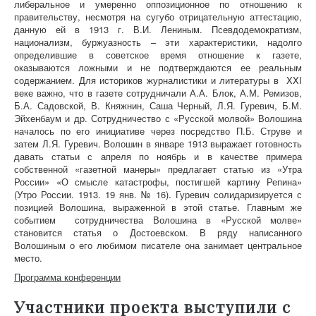
либеральное и умеренно оппозиционное по отношению к
правительству, несмотря на сугубо отрицательную аттестацию,
данную ей в 1913 г. В.И. Лениным. Псевдодемократизм,
национализм, буржуазность – эти характеристики, надолго
определившие в советское время отношение к газете,
оказываются ложными и не подтверждаются ее реальным
содержанием. Для историков журналистики и литературы в XXI
веке важно, что в газете сотрудничали А.А. Блок, А.М. Ремизов,
Б.А. Садовской, В. Княжнин, Саша Черный, Л.Я. Гуревич, Б.М.
Эйхенбаум и др. Сотрудничество с «Русской молвой» Волошина
началось по его инициативе через посредство П.Б. Струве и
затем Л.Я. Гуревич. Волошин в январе 1913 выражает готовность
давать статьи с апреля по ноябрь и в качестве примера
собственной «газетной манеры» предлагает статью из «Утра
России» «О смысле катастрофы, постигшей картину Репина»
(Утро России. 1913. 19 янв. № 16). Гуревич солидаризируется с
позицией Волошина, выраженной в этой статье. Главным же
событием сотрудничества Волошина в «Русской молве»
становится статья о Достоевском. В ряду написанного
Волошиным о его любимом писателе она занимает центральное
место.
Программа конференции
Участники проекта выступили с