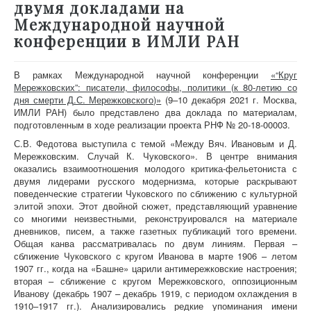
двумя докладами на
Международной научной
конференции в ИМЛИ РАН
В рамках Международной научной конференции
«“Круг
Мережковских”: писатели, философы, политики (к 80-летию со
дня смерти Д.С. Мережковского)»
(9–10 декабря 2021 г. Москва,
ИМЛИ РАН) было представлено два доклада по материалам,
подготовленным в ходе реализации проекта РНФ № 20-18-00003.
С.В. Федотова выступила с темой «Между Вяч. Ивановым и Д.
Мережковским. Случай К. Чуковского». В центре внимания
оказались взаимоотношения молодого критика-фельетониста с
двумя лидерами русского модернизма, которые раскрывают
поведенческие стратегии Чуковского по сближению с культурной
элитой эпохи. Этот двойной сюжет, представляющий уравнение
со многими неизвестными, реконструировался на материале
дневников, писем, а также газетных публикаций того времени.
Общая канва рассматривалась по двум линиям. Первая –
сближение Чуковского с кругом Иванова в марте 1906 – летом
1907 гг., когда на «Башне» царили антимережковские настроения;
вторая – сближение с кругом Мережковского, оппозиционным
Иванову (декабрь 1907 – декабрь 1919, с периодом охлаждения в
1910–1917 гг.). Анализировались редкие упоминания имени