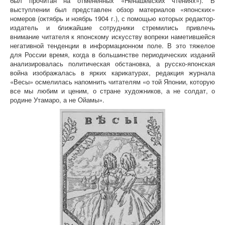
был прочитан на отмененных «Ненашевских чтениях»).
В
выступлении был представлен обзор материалов «японских»
номеров (октябрь и ноябрь 1904 г.), с помощью которых редактор-
издатель и ближайшие сотрудники стремились привлечь
внимание читателя к японскому искусству вопреки наметившейся
негативной тенденции в информационном поле.
В это тяжелое
для России время, когда в большинстве периодических изданий
анализировалась политическая обстановка, а русско-японская
война изображалась в ярких карикатурах, редакция журнала
«Весы» осмелилась напомнить читателям «о той Японии, которую
все мы любим и ценим, о стране художников, а не солдат, о
родине Утамаро, а не Ойамы».