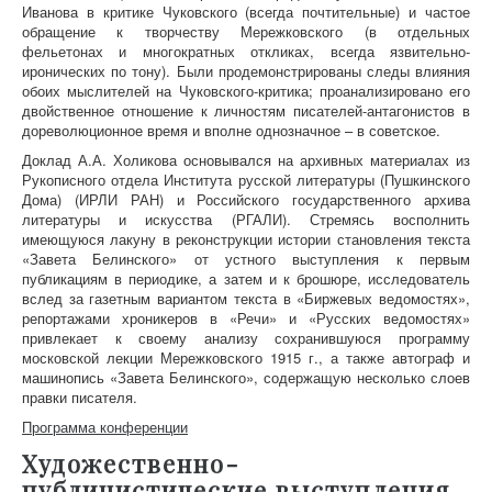
Иванова в критике Чуковского (всегда почтительные) и частое
обращение к творчеству Мережковского (в отдельных
фельетонах и многократных откликах, всегда язвительно-
иронических по тону). Были продемонстрированы следы влияния
обоих мыслителей на Чуковского-критика; проанализировано его
двойственное отношение к личностям писателей-антагонистов в
дореволюционное время и вполне однозначное – в советское.
Доклад А.А. Холикова основывался на архивных материалах из
Рукописного отдела Института русской литературы (Пушкинского
Дома) (ИРЛИ РАН) и Российского государственного архива
литературы и искусства (РГАЛИ). Стремясь восполнить
имеющуюся лакуну в реконструкции истории становления текста
«Завета Белинского» от устного выступления к первым
публикациям в периодике, а затем и к брошюре, исследователь
вслед за газетным вариантом текста в «Биржевых ведомостях»,
репортажами хроникеров в «Речи» и «Русских ведомостях»
привлекает к своему анализу сохранившуюся программу
московской лекции Мережковского 1915 г., а также автограф и
машинопись «Завета Белинского», содержащую несколько слоев
правки писателя.
Программа конференции
Художественно-
публицистические выступления