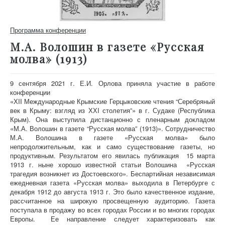
Программа конференции
М.А. Волошин в газете «Русская
молва» (1913)
9 сентября 2021 г. Е.И. Орлова приняла участие в работе
конференции
«ХII Международные Крымские Герцыковские чтения “Серебряный
век в Крыму: взгляд из ХХI столетия”» в г. Судаке (Республика
Крым). Она выступила дистанционно с пленарным докладом
«М.А. Волошин в газете “Русская молва” (1913)». Сотрудничество
М.А. Волошина в газете «Русская молва» было
непродолжительным, как и само существование газеты, но
продуктивным. Результатом его явилась публикация 15 марта
1913 г. ныне хорошо известной статьи Волошина «Русская
трагедия возникнет из Достоевского». Беспартийная независимая
ежедневная газета «Русская молва» выходила в Петербурге с
декабря 1912 до августа 1913 г. Это было качественное издание,
рассчитанное на широкую просвещенную аудиторию. Газета
поступала в продажу во всех городах России и во многих городах
Европы. Ее направление следует характеризовать как