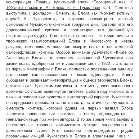
конференции
«Границы культурной эпохи: “Серебряный век”. К
100-летию смерти А. Блока и Н. Гумилева»
С.В. Федотова
выступила с докладом «Смерть А. Блока как “момент истины”:
случай К. Чуковского», в котором рассмотрела жесткий
самоанализ Чуковского-критика в траурные дни, подводя итог его
дореволюционной критике и прогнозируя его дальнейшую
писательскую судьбу. В центре выступления — история личных и
творческих взаимоотношений Блока и Чуковского в новом
ракурсе, выявляющем значение смерти поэта в писательской
саморефлексии критика. Особое внимание уделяется «Книге об
Александре Блоке», в основном законченной Чуковским при
жизни поэта, одобренной им и увидевшей свет в 1922 г. Это одна
из первых монографий о Блоке, полностью посвященная анализу
его поэзии как восхождению к поэме «Двенадцать». Книга
обобщает и развивает интерпретации и оценки творчества Блока,
высказанные Чуковским-критиком в статьях дореволюционного
времени. Согласно выдвинутой гипотезе, работа над книгой стала
важным поворотным пунктом в литературной карьере Чуковского:
она продемонстрировала талантливость, эстетическую чуткость и
смелость критика, который одним из первых назвал Блока
«великим национальным поэтом», а поэму «Двенадцать» —
гениальной (еще при жизни автора). В то же время книга выявила
определенные границы критического метода, укорененного в
фельетонном стиле (что косвенно подтверждается рядом
провальных лекций Чуковского о Блоке в апреле-мае 1921 г.).