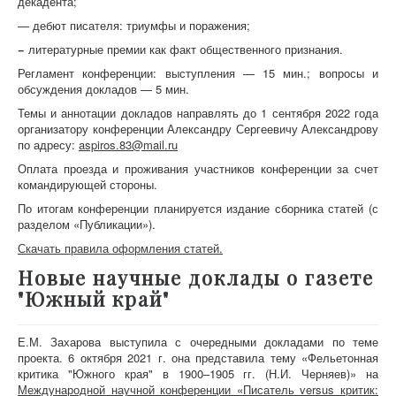
декадента;
— дебют писателя: триумфы и поражения;
−
литературные премии как факт общественного признания.
Регламент конференции: выступления — 15 мин.; вопросы и
обсуждения докладов — 5 мин.
Темы и аннотации докладов направлять до 1 сентября 2022 года
организатору конференции Александру Сергеевичу Александрову
по адресу:
aspiros.83@mail.ru
Оплата проезда и проживания участников конференции за счет
командирующей стороны.
По итогам конференции планируется издание сборника статей (с
разделом «Публикации»).
Скачать правила оформления статей.
Новые научные доклады о газете
"Южный край"
Е.М. Захарова выступила с очередными докладами по теме
проекта. 6 октября 2021 г. она представила тему «Фельетонная
критика "Южного края" в 1900–1905 гг. (Н.И. Черняев)» на
Международной научной конференции «Писатель versus критик: