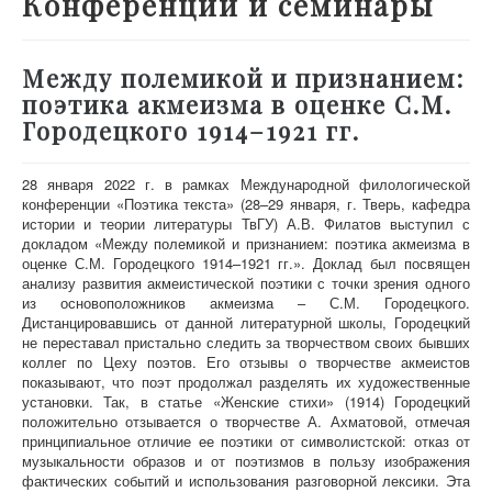
Конференции и семинары
О проекте
Участники
Между полемикой и признанием:
Приглашенные эксперты
поэтика акмеизма в оценке С.М.
Городецкого 1914–1921 гг.
Научная работа
Как работать с сайтом
28 января 2022 г. в рамках Международной филологической
Контакты
конференции «Поэтика текста» (28–29 января, г. Тверь, кафедра
истории и теории литературы ТвГУ) А.В. Филатов выступил с
докладом «Между полемикой и признанием: поэтика акмеизма в
оценке С.М. Городецкого 1914–1921 гг.». Доклад был посвящен
анализу развития акмеистической поэтики с точки зрения одного
из основоположников акмеизма – С.М. Городецкого.
Дистанцировавшись от данной литературной школы, Городецкий
не переставал пристально следить за творчеством своих бывших
коллег по Цеху поэтов. Его отзывы о творчестве акмеистов
показывают, что поэт продолжал разделять их художественные
установки. Так, в статье «Женские стихи» (1914) Городецкий
положительно отзывается о творчестве А. Ахматовой, отмечая
принципиальное отличие ее поэтики от символистской: отказ от
музыкальности образов и от поэтизмов в пользу изображения
фактических событий и использования разговорной лексики. Эта