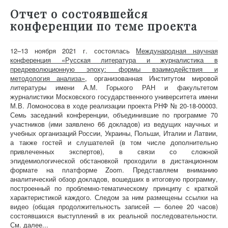
Отчет о состоявшейся
конференции по теме проекта
12–13 ноября 2021 г. состоялась
Международная научная
конференция «Русская литература и журналистика в
предреволюционную эпоху: формы взаимодействия и
методология анализа»
, организованная Институтом мировой
литературы имени А.М. Горького РАН и факультетом
журналистики Московского государственного университета имени
М.В. Ломоносова в ходе реализации проекта РНФ № 20-18-00003.
Семь заседаний конференции, объединившие по программе 70
участников (ими заявлено 66 докладов) из ведущих научных и
учебных организаций России, Украины, Польши, Италии и Латвии,
а также гостей и слушателей (в том числе дополнительно
привлеченных экспертов), в связи со сложной
эпидемиологической обстановкой проходили в дистанционном
формате на платформе Zoom. Представляем вниманию
аналитический обзор докладов, вошедших в итоговую программу,
построенный по проблемно-тематическому принципу с краткой
характеристикой каждого. Следом за ним размещены ссылки на
видео (общая продолжительность записей — более 20 часов)
состоявшихся выступлений в их реальной последовательности.
См. далее...