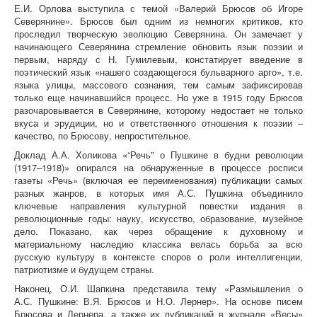
Е.И. Орлова выступила с темой «Валерий Брюсов об Игоре
Северянине». Брюсов был одним из немногих критиков, кто
проследил творческую эволюцию Северянина. Он замечает у
начинающего Северянина стремление обновить язык поэзии и
первым, наряду с Н. Гумилевым, констатирует введение в
поэтический язык «нашего создающегося бульварного арго», т.е.
языка улицы, массового сознания, тем самым зафиксировав
только еще начинавшийся процесс. Но уже в 1915 году Брюсов
разочаровывается в Северянине, которому недостает не только
вкуса и эрудиции, но и ответственного отношения к поэзии –
качество, по Брюсову, непростительное.
Доклад А.А. Холикова «“Речь” о Пушкине в будни революции
(1917–1918)» опирался на обнаруженные в процессе росписи
газеты «Речь» (включая ее переименования) публикации самых
разных жанров, в которых имя А.С. Пушкина объединило
ключевые направления культурной повестки издания в
революционные годы: науку, искусство, образование, музейное
дело. Показано, как через обращение к духовному и
материальному наследию классика велась борьба за всю
русскую культуру в контексте споров о роли интеллигенции,
патриотизме и будущем страны.
Наконец, О.И. Шапкина представила тему «Размышления о
А.С. Пушкине: В.Я. Брюсов и Н.О. Лернер». На основе писем
Брюсова и Лернера, а также их публикаций в журнале «Весы»