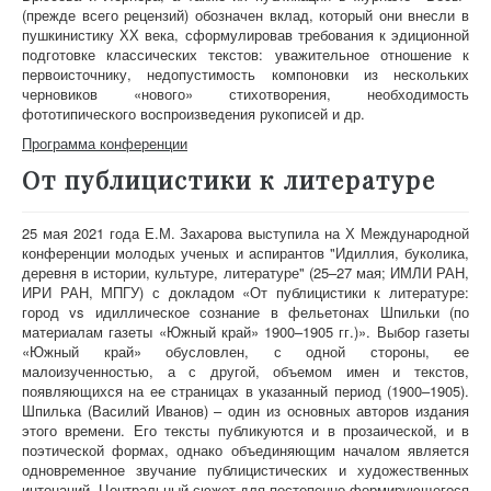
(прежде всего рецензий) обозначен вклад, который они внесли в
пушкинистику ХХ века, сформулировав требования к эдиционной
подготовке классических текстов: уважительное отношение к
первоисточнику, недопустимость компоновки из нескольких
черновиков «нового» стихотворения, необходимость
фототипического воспроизведения рукописей и др.
Программа конференции
От публицистики к литературе
25 мая 2021 года Е.М. Захарова выступила на Х Международной
конференции молодых ученых и аспирантов "Идиллия, буколика,
деревня в истории, культуре, литературе" (25–27 мая; ИМЛИ РАН,
ИРИ РАН, МПГУ) с докладом «От публицистики к литературе:
город vs идиллическое сознание в фельетонах Шпильки (по
материалам газеты «Южный край» 1900–1905 гг.)». Выбор газеты
«Южный край» обусловлен, с одной стороны, ее
малоизученностью, а с другой, объемом имен и текстов,
появляющихся
на ее страницах
в указанный период (1900–1905).
Шпилька (Василий Иванов) – один из основных авторов издания
этого времени. Его тексты публикуются и в прозаической, и в
поэтической формах, однако объединяющим началом является
одновременное звучание публицистических и художественных
интонаций. Центральный сюжет для постепенно формирующегося