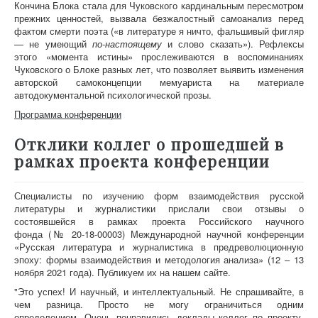
Кончина Блока стала для Чуковского кардинальным пересмотром
прежних ценностей, вызвала безжалостный самоанализ перед
фактом смерти поэта («в литературе я ничто, фальшивый фигляр
— не умеющий
по-настоящему
и слово сказать»). Рефлексы
этого «момента истины» прослеживаются в воспоминаниях
Чуковского о Блоке разных лет, что позволяет выявить изменения
авторской самоконцепции мемуариста на материале
автодокументальной психологической прозы.
Программа конференции
Отклики коллег о прошедшей в
рамках проекта конференции
Специалисты по изучению форм взаимодействия русской
литературы и журналистики прислали свои отзывы о
состоявшейся в рамках проекта Российского научного
фонда (№ 20-18-00003) Международной научной конференции
«Русская литература и журналистика в предреволюционную
эпоху: формы взаимодействия и методология анализа» (12 – 13
ноября 2021 года). Публикуем их на нашем сайте.
"Это успех! И научный, и интеллектуальный. Не спрашивайте, в
чем разница. Просто не могу ограничиться одним
определением. Очень понравились доклады коллег по проекту.