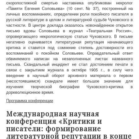
скоропостижной смертью наставника опубликован некролог
«Памяти Евгения Соловьева» (10 сент. № 37), построенный на
личных воспоминаниях, определении роли покойного писателя в
русской литературе в целом и литературной судьбе Чуковского в
частности. В центре доклада оказалось новонайденное открытое
письмо вдовы Соловьева в журнал «Театральная Россия»,
опровергающего некрологическую статью Чуковского. В письме
негативно оценивается литературная репутация начинающего
критика и ставится под сомнение степень достоверности его
воспоминаний о покойном Соловьеве. Оправдательный ответ
обвиняемого написан на незаполненных листах названного
письма. Скандальный инцидент не стал достоянием печати в
связи с закрытием журнала в октябре 1905 г., в силу чего
введение в научный оборот архивного материала о первом
(несостоявшемся) скандале имеет большое значение для
изучения творческой биографии Чуковского-критика в
дореволюционное время.
Программа конференции
Международная научная
конференция «Критики и
писатели: формирование
литературной репутации в конце