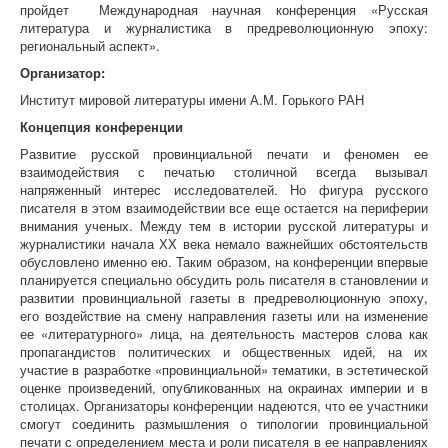
пройдет Международная научная конференция «Русская
литература и журналистика в предреволюционную эпоху:
региональный аспект».
Организатор:
Институт мировой литературы имени А.М. Горького РАН
Концепция конференции
Развитие русской провинциальной печати и феномен ее
взаимодействия с печатью столичной всегда вызывал
напряженный интерес исследователей. Но фигура русского
писателя в этом взаимодействии все еще остается на периферии
внимания ученых. Между тем в истории русской литературы и
журналистики начала ХХ века немало важнейших обстоятельств
обусловлено именно ею. Таким образом, на конференции впервые
планируется специально обсудить роль писателя в становлении и
развитии провинциальной газеты в предреволюционную эпоху,
его воздействие на смену направления газеты или на изменение
ее «литературного» лица, на деятельность мастеров слова как
пропагандистов политических и общественных идей, на их
участие в разработке «провинциальной» тематики, в эстетической
оценке произведений, опубликованных на окраинах империи и в
столицах. Организаторы конференции надеются, что ее участники
смогут соединить размышления о типологии провинциальной
печати с определением места и роли писателя в ее направлениях