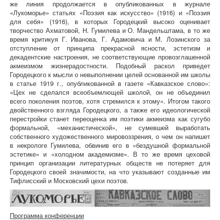
же линия продолжается в опубликованных в журнале
«Лукоморье» статьях «Поэзия как искусство» (1916) и «Поэзия
для себя» (1916), в которых Городецкий высоко оценивает
творчество Ахматовой, Н. Гумилева и О. Мандельштама, в то же
время критикуя Г. Иванова, Г. Адамовича и М. Лозинского за
отступление от принципа прекрасной ясности, эстетизм и
декадентские настроения, не соответствующие провозглашенной
акмеизмом жизнерадостности. Подобный раскол приведет
Городецкого к мысли о невыполнении целей основанной им школы
в статье 1919 г., опубликованной в газете «Кавказское слово»:
«Цех не сделался всеобъемлющей школой, он не объединил
всего поколения поэтов, хотя стремился к этому». Итогом такого
двойственного взгляда Городецкого, а также его идеологической
перестройки станет переоценка им поэтики акмеизма как сугубо
формальной, «механистической», не сумевшей выработать
собственного художественного мировоззрения, о чем он напишет
в некрологе Гумилева, обвинив его в «бездушной формальной
эстетике» и «холодном академизме». В то же время цеховой
принцип организации литературных обществ не потеряет для
Городецкого своей значимости, на что указывают созданные им
Тифлисский и Московский цехи поэтов.
Программа конференции