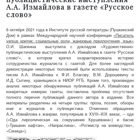
А.А. Измайлова в газете «Русское
слово»
6 октября 2021 года в Институте русской литературы (Пушкинский
Дом) в рамках Международной научной конференции
«Писатель
versus критик: социальные роли, жанровые предпочтения, язык»
О.И. Шапкина выступила с докладом «Художественно-
публицистические выступления А.А. Измайлова в газете “Русское
слово”», в котором кратко охарактеризовала историю
сотрудничества журналиста с газетой. Для более наглядной
демонстрации некоторых положений были использованы тексты
писем А.А. Измайлова к Ф.И. Благову, В.М. Дорошевичу и
И.Д. Сытину, хранящиеся в НИОР РГБ. Кроме того, произведен
анализ некоторых обнаруженных публикаций А.А. Измайлова в
конкретных номерах газеты, поставлена проблема отсутствия
полного перечня публикаций данного автора в издании. Все
материалы разделены на четыре группы: проза, поэзия, обзоры
книг и журналов и публицистика. Отмечено обращение
А.А. Измайлова к жанрам, популярным в XVIII–XIX веках, – оде
(«Ода лироэпическая на сокрушение Крушевана») и басне
(«Тришкин кафтан», «Напраслина», «Ротмистр на воеводстве»,
«Синица»).