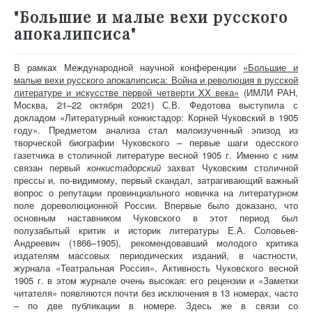
"Большие и малые вехи русского
апокалипсиса"
В рамках Международной научной конференции
«Большие и
малые вехи русского апокалипсиса: Война и революция в русской
литературе и искусстве первой четверти XX века»
(ИМЛИ РАН,
Москва, 21–22 октября 2021) С.В. Федотова выступила с
докладом «Литературный конкистадор: Корней Чуковский в 1905
году». Предметом анализа стал малоизученный эпизод из
творческой биографии Чуковского – первые шаги одесского
газетчика в столичной литературе весной 1905 г. Именно с ним
связан первый
конкистадорский
захват Чуковским столичной
прессы и, по-видимому, первый скандал, затрагивающий важный
вопрос о репутации провинциального новичка на литературном
поле дореволюционной России. Впервые было доказано, что
основным наставником Чуковского в этот период был
полузабытый критик и историк литературы Е.А. Соловьев-
Андреевич (1866–1905), рекомендовавший молодого критика
издателям массовых периодических изданий, в частности,
журнала «Театральная Россия». Активность Чуковского весной
1905 г. в этом журнале очень высокая: его рецензии и «Заметки
читателя» появляются почти без исключения в 13 номерах, часто
– по две публикации в номере. Здесь же в связи со