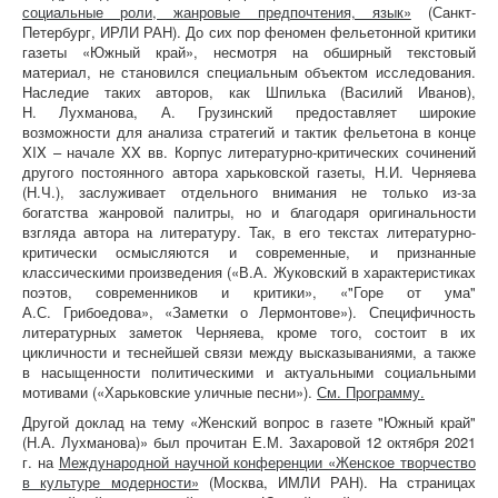
социальные роли, жанровые предпочтения, язык»
(Санкт-
Петербург, ИРЛИ РАН). До сих пор феномен фельетонной критики
газеты «Южный край», несмотря на обширный текстовый
материал, не становился специальным объектом исследования.
Наследие таких авторов, как Шпилька (Василий Иванов),
Н. Лухманова, А. Грузинский предоставляет широкие
возможности для анализа стратегий и тактик фельетона в конце
XIX – начале XX вв. Корпус литературно-критических сочинений
другого постоянного автора харьковской газеты, Н.И. Черняева
(Н.Ч.), заслуживает отдельного внимания не только из-за
богатства жанровой палитры, но и благодаря оригинальности
взгляда автора на литературу. Так, в его текстах литературно-
критически осмысляются и современные, и признанные
классическими произведения («В.А. Жуковский в характеристиках
поэтов, современников и критики», «"Горе от ума"
А.С. Грибоедова», «Заметки о Лермонтове»). Специфичность
литературных заметок Черняева, кроме того, состоит в их
цикличности и теснейшей связи между высказываниями, а также
в насыщенности политическими и актуальными социальными
мотивами («Харьковские уличные песни»).
См. Программу.
Другой доклад на тему «Женский вопрос в газете "Южный край"
(Н.А. Лухманова)» был прочитан
Е.М. Захаровой
12 октября 2021
г. на
Международной научной конференции «Женское творчество
в культуре модерности»
(Москва, ИМЛИ РАН). На страницах