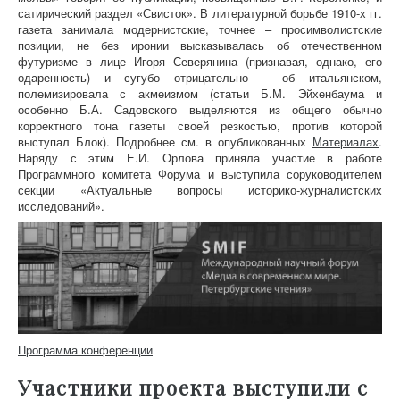
сатирический раздел «Свисток». В литературной борьбе 1910-х гг.
газета занимала модернистские, точнее – просимволистские
позиции, не без иронии высказывалась об отечественном
футуризме в лице Игоря Северянина (признавая, однако, его
одаренность) и сугубо отрицательно – об итальянском,
полемизировала с акмеизмом (статьи Б.М. Эйхенбаума и
особенно Б.А. Садовского выделяются из общего обычно
корректного тона газеты своей резкостью, против которой
выступал Блок). Подробнее см. в опубликованных
Материалах
.
Наряду с этим Е.И. Орлова приняла участие в работе
Программного комитета Форума и выступила соруководителем
секции «Актуальные вопросы историко-журналистских
исследований».
Программа конференции
Участники проекта выступили с