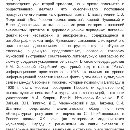
произведения уже второй трилогии, но и яркого полемиста и
общественного деятеля, что обеспечивало постоянное
присутствие его имени на страницах газеты. В выступлении С.В.
Федотовой «Два “короля фельетонистов”: Корней Чуковский и
Влас Дорошевич» детально рассмотрена история отношений
знаменитых критиков в дореволюционной периодике; показаны
фактические нестыковки и анахронизмы, содержащиеся в
автобиографическом мифе Чуковского, связанном с историей его
приглашения Дорошевичем к сотрудничеству с «Русским
словом»; выдвинуто предположение, согласно которому
Чуковский выстраивал собственную литературную биографию по
сюжету создания ускоренной репутации. В свою очередь, доклад
Е.М. Захаровой «Сербский культурный код в газете “Речь”:
информационное пространство в 1916 г.» выявил на уровне
информационной повестки издания факты углубления культурных
связей между Сербией и Россией, которые позволили Белграду в
1928 г. стать местом проведения Первого (и единственного)
съезда русских писателей и журналистов за границей, в котором
участвовали А.И. Куприн, Вас.И. Немирович-Данченко, Б.К.
Зайцев, З.Н. Гиппиус, Д.С. Мережковский и др. Наконец, О.И.
Шапкина представила аналитический обзор по теме
«Литературная репутация и творчество С. Пшибышевского в
России начала ХХ века (по материалам модернистских
журналов)». Наряду с рецензиями на книги писателя и
театральные постановки, заметками и статьями о его творчестве