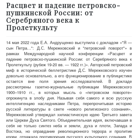
Расцвет и падение петровско-
пушкинской России: от
Серебряного века к
Пролеткульту
14 мая 2022 года
Е.А. Андрущенко
выступила с докладом «"Я —
сын Петра…":
Д.С. Мережковский и "петровский поворот"»
в
рамках
Международной научной конференции
«Расцвет и
падение петровско-пушкинской России:
от Серебряного века к
Пролеткульту
(рубеж 19-20 вв. — 1922 гг.)
»
.
Авторский петровский
миф в исторической беллетристике Д.С. Мережковского изучен
довольно основательно, а его функционирование в публицистике
остается вне поля зрения исследователей. В докладе
рассмотрены газетно-журнальные публикации Мережковского
1900–1910 гг., в которых мысль о «петровском повороте»
опрокинута в злобу дня. Называя себя самого и всю русскую
интеллигенцию наследниками Петра, перепрочитывая историю
русской литературы в свете «нового религиозного сознания»,
Мережковский утверждал хилиастическую идею Третьего завета
или Церкви Духа Святого. Объединительная идея, включавшая в
себя не только синтез неба и земли, духа и плоти, Запада и
Востока, но оправдание революционного террора и пролитие
крови, отражала противоречия русского культурного сознания. В