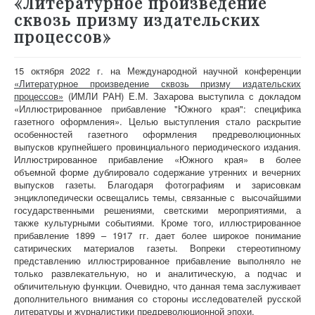
«Литературное произведение
сквозь призму издательских
процессов»
15 октября 2022 г. на Международной научной конференции
«Литературное произведение сквозь призму издательских
процессов»
(ИМЛИ РАН) Е.М. Захарова выступила с докладом
«Иллюстрированное прибавление "Южного края": специфика
газетного оформления». Целью выступления стало раскрытие
особенностей газетного оформления предреволюционных
выпусков крупнейшего провинциального периодического издания.
Иллюстрированное прибавление «Южного края» в более
объемной форме дублировало содержание утренних и вечерних
выпусков газеты. Благодаря фотографиям и зарисовкам
энциклопедически освещались темы, связанные с высочайшими
государственными решениями, светскими мероприятиями, а
также культурными событиями. Кроме того, иллюстрированное
прибавление 1899 – 1917 гг. дает более широкое понимание
сатирических материалов газеты. Вопреки стереотипному
представлению иллюстрированное прибавление выполняло не
только развлекательную, но и аналитическую, а подчас и
обличительную функции. Очевидно, что данная тема заслуживает
дополнительного внимания со стороны исследователей русской
литературы и журналистики предреволюционной эпохи.