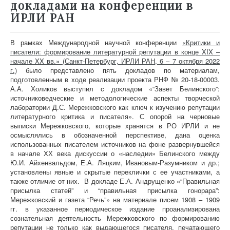
докладами на конференции в
ИРЛИ РАН
В рамках Международной научной конференции
«Критики и
писатели: формирование литературной репутации в конце XIX –
начале XX вв.» (Санкт-Петербург, ИРЛИ РАН, 6 – 7 октября 2022
г.)
было представлено пять докладов по материалам,
подготовленным в ходе реализации проекта РНФ № 20-18-00003.
А.А. Холиков выступил с докладом «“Завет Белинского”:
источниковедческие и методологические аспекты творческой
лаборатории Д.С. Мережковского как ключ к изучению репутации
литературного критика и писателя». С опорой на черновые
выписки Мережковского, которые хранятся в РО ИРЛИ и не
осмыслялись в обозначенной перспективе, дана оценка
использованных писателем источников на фоне развернувшейся
в начале ХХ века дискуссии о «наследии» Белинского между
Ю.И. Айхенвальдом, Е.А. Ляцким, Ивановым-Разумником и др.;
установлены явные и скрытые переклички с ее участниками, а
также отличие от них. В докладе Е.А. Андрущенко «“Правильная
присылка статей” и “правильная присылка гонорара”:
Мережковский и газета “Речь”» на материале писем 1908 – 1909
гг. в указанное периодическое издание проанализирована
сознательная деятельность Мережковского по формированию
репутации не только как выдающегося писателя, печатающего