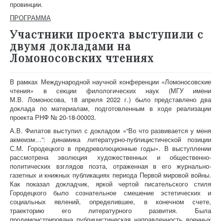
провинции.
ПРОГРАММА
Участники проекта выступили с
двумя докладами на
Ломоносовских чтениях
В рамках Международной научной конференции «Ломоносовские
чтения» в секции филологических наук (МГУ имени
М.В. Ломоносова, 18 апреля 2022 г.) было представлено два
доклада по материалам, подготовленным в ходе реализации
проекта РНФ № 20-18-00003.
А.В. Филатов выступил с докладом «“Во что развивается у меня
акмеизм…”: динамика литературно-публицистической позиции
С.М. Городецкого в предреволюционные годы». В выступлении
рассмотрена эволюция художественных и общественно-
политических взглядов поэта, отраженная в его журнально-
газетных и книжных публикациях периода Первой мировой войны.
Как показал докладчик, яркой чертой писательского стиля
Городецкого было сознательное смешение эстетических и
социальных явлений, определившее, в конечном счете,
траекторию его литературного развития. Была
продемонстрирована публицистическая направленность военных