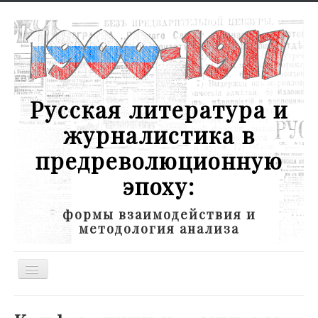
Русская литература и
журналистика в
предреволюционную
эпоху:
формы взаимодействия и
методология анализа
Toggle
Navigation
Новости