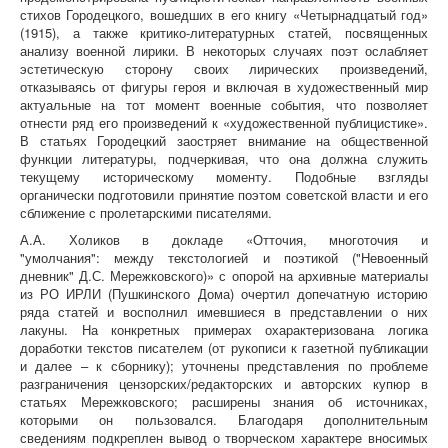
стихов Городецкого, вошедших в его книгу «Четырнадцатый год»
(1915), а также критико-литературных статей, посвященных
анализу военной лирики. В некоторых случаях поэт ослабляет
эстетическую сторону своих лирических произведений,
отказываясь от фигуры героя и включая в художественный мир
актуальные на тот момент военные события, что позволяет
отнести ряд его произведений к «художественной публицистике».
В статьях Городецкий заостряет внимание на общественной
функции литературы, подчеркивая, что она должна служить
текущему историческому моменту. Подобные взгляды
органически подготовили принятие поэтом советской власти и его
сближение с пролетарскими писателями.
А.А. Холиков в докладе «Отточия, многоточия и
"умолчания": между текстологией и поэтикой ("Невоенный
дневник" Д.С. Мережковского)» с опорой на архивные материалы
из РО ИРЛИ (Пушкинского Дома) очертил допечатную историю
ряда статей и восполнил имевшиеся в представлении о них
лакуны. На конкретных примерах охарактеризована логика
доработки текстов писателем (от рукописи к газетной публикации
и далее – к сборнику); уточнены представления по проблеме
разграничения цензорских/редакторских и авторских купюр в
статьях Мережковского; расширены знания об источниках,
которыми он пользовался. Благодаря дополнительным
сведениям подкреплен вывод о творческом характере вносимых