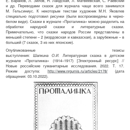
Е. Баранов, Л. Зилов, Н. Ландская, Л. Матвеевская, С. Раевский
и др. Переводами сказок для журнала чаще всего занимался
М. Гельсиниус. К некоторым текстам художник М.Н. Яковлев
специально подготовил рисунки (были воспроизведены в черно-
белом виде). Сказки в журнале «Проталинка» можно разделить на
обработки народной сказки и литературные сказки.
Примечательно, что сказки народов России представлены в
меньшей степени – 2 (мордовская и кавказская), а зарубежные – в
большей (7 сказок, 3 из них японские).
Опубликованные тезисы
выступления:
Шапкина О.И.
Литературная сказка в детском
журнале «Проталинка» (1914–1917) [Электронный ресурс] //
Новые российские гуманитарные исследования. 2022. Т. 17.
Режим доступа:
http://www.nrgumis.ru/articles/2178/
(дата
обращения: 03.10.2022).