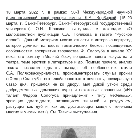
18 марта 2022 г. в рамках 50-й
Международной научной
филологической конференции имени Л.А. Вербицкой
(15–23
марта, г. Санкт-Петербург, Санкт-Петербургский государственный
университет) О.И. Шапкина выступила с докладом «О
малоизвестной публикации С.А. Полякова в газете “Русское
слово”». Данный материал можно отнести к интервью-портрету,
которое делится на шесть тематических блоков, посвященных
особенностям восприятия творчества Ф. Сологуба в начале ХХ
века, его роману «Мелкий бес», вопросам нового искусства и
театра, теме эротики в литературе и др. Помимо прочего, анализ
текста позволил сделать выводы об особенностях стиля
С.А. Полякова-журналиста, прокомментировать случаи иронии
(«Федор Сологуб с его влюбленностью в вечность, презиравшую
базар дня, пришелся не ко двору, был дикой уткой среди
добродетельных домашних кур») и некоторые сравнения («Но
талант Федора Сологуба принадлежит к типу
медленных
,
зреющих долго-долго, питающихся тишиной и раздумьем,
растущих как дуб и, как он, достигающих мощи с течением
многих и многих лет»). См.
Тезисы выступления
.