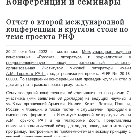
Конференции и семинары
О проекте
Участники
Отчет о второй международной
Приглашенные эксперты
конференции и круглом столе по
теме проекта РНФ
Научная работа
Как работать с сайтом
20–21 октября 2022 г. состоялась
Международная научная
Контакты
конференция «Русская литература и журналистика в
предреволюционную эпоху: региональный аспект»
,
организованная
Институтом мировой литературы имени
А.М. Горького РАН
в ходе реализации проекта РНФ № 20-18-
00003. По завершении конференции был проведен круглый стол о
достигнутых в рамках проекта результатах.
Семь заседаний конференции, объединивших по программе 71
участника (ими заявлено 68 докладов) из ведущих научных и
учебных организаций Армении,
Италии, Китая,
Латвии,
Польши,
России и Франции, а также гостей и слушателей, проходили в
смешанном формате – в Институте мировой литературы имени
А.М. Горького РАН и на платформе Zoom. Представляем
вниманию аналитический обзор докладов, вошедших в итоговую
программу, построенный по проблемно-тематическому принципу с
краткой характеристикой каждого.