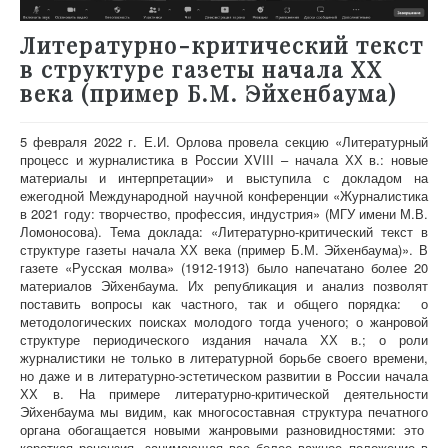
Литературно-критический текст
в структуре газеты начала ХХ
века (пример Б.М. Эйхенбаума)
5 февраля 2022 г.
Е.И. Орлова провела секцию «Литературный
процесс и журналистика в России XVIII – начала ХХ в.: новые
материалы и интерпретации» и выступила с докладом на
ежегодной Международной научной конференции «Журналистика
в 2021 году: творчество, профессия, индустрия» (МГУ имени М.В.
Ломоносова). Тема доклада: «Литературно-критический текст в
структуре газеты начала ХХ века (пример Б.М. Эйхенбаума)». В
газете «Русская молва» (1912-1913) было напечатано более 20
материалов Эйхенбаума. Их републикация и анализ позволят
поставить вопросы как частного, так и общего порядка: о
методологических поисках молодого тогда ученого; о жанровой
структуре периодического издания начала ХХ в.; о роли
журналистики не только в литературной борьбе своего времени,
но даже и в литературно-эстетическом развитии в России начала
ХХ в. На примере литературно-критической деятельности
Эйхенбаума мы видим, как многосоставная структура печатного
органа обогащается новыми жанровыми разновидностями: это
короткая рецензия, занимающая все более важное положение в