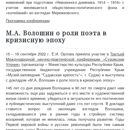
изменений при подготовке «Невоенного дневника. 1914 – 1916» с
учетом менявшегося общественно-политического фона и
«колебаний» во взглядах Мережковского.
Программа конференции
М.А. Волошин о роли поэта в
кризисную эпоху
15 – 16 сентября 2022 г. Е.И. Орлова приняла участие в
Третьей
Международной научно-практической конференции «Сурожские
Чтения»
(организатор – Министерство культуры Республики Крым,
государственное бюджетное учреждение Республики Крым
«Музей-заповедник "Судакская крепость"», г. Судак) и выступила
с докладом
«
М.А. Волошин о роли поэта в кризисную эпоху».
145 лет со дня рождения Волошина и 90 лет по смерти дают нам
возможность еще раз задуматься о его месте в художественной
жизни своего времени, убедиться в актуальности его поэтических
и публицистических выступлений даже сто лет спустя. В докладе
ставится вопрос об эволюции взглядов Волошина,
складывавшихся уже в ранние годы в стройную систему
воззрений, которая не менялась, лишь получала развитие. Годы
Первой мировой войны и русских революций были тем самым
временем, когда Волошин приходит к твердому представлению о