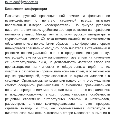
journ.conf@yandex.ru
Концепция конференции
Развитие русской провинциальной печати и феномен ее
взаимодействия с печатью столичной всегда вызывал
напряженный интерес исследователей. Но фигура русского
писателя в этом взаимодействии все еще остается на периферии
внимания ученых. Между тем в истории русской литературы и
журналистики начала ХХ века немало важнейших обстоятельств
обусловлено именно ею. Таким образом, на конференции впервые
планируется специально обсудить роль писателя в становлении и
развитии провинциальной газеты в предреволюционную эпоху,
его воздействие на смену направления газеты или на изменение
ее «литературного» лица, на деятельность мастеров слова как
пропагандистов политических и общественных идей, на их
участие в разработке «провинциальной» тематики, в эстетической
оценке произведений, опубликованных на окраинах империи и в
столицах. Организаторы конференции надеются, что ее участники
смогут соединить размышления о типологии провинциальной
печати с определением места и роли писателя в ее направлениях
в предреволюционную эпоху, проанализировать особенности
рецепции столичных литературных событий и материалов,
рассмотреть влияние коммерциализации на этот процесс,
сделать выводы о том, как художественная литература и
писательская личность бытовали в сфере массового внимания в