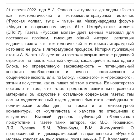
21 апреля 2022 года Е.И. Орлова выступила с докладом «Газета
как текстологический и историко-литературный источник
("Русская молва", 1912 – 1913)» на Международном форуме
«Медиа в современном мире. 61-е Петербургские чтения»
(СПбГУ). Газета «Русская молва» дает ценный материал для
постановки проблем, имеющих общий интерес: репутация
издания; газета как текстологический и историко-литературный
источник; ее роль в литературном процессе. История публикации
статьи А. Блока «Искусство и газета» и разрыв поэта с редакцией
отражают не просто частный случай, касающийся только одного
Блока, но определенную закономерность – потенциальный
конфликт злободневного и вечного, политического и
общечеловеческого, или, по Блоку, «красивого» и «прекрасного»,
жизни и искусства, как он пишет об этом в статье. Ее новаторство
состояло в том, что Блок предлагал решительно развести
материалы об искусстве и остальное содержание газеты; тем
самым художественный отдел должен был стать свободным от
политической злобы дня, но также и от литературной
конъюнктуры, от «хулиганства и хамства по отношению к
искусству». Высокий уровень публикаций обеспечивало
присутствие в газете таких авторов, как М.О. Гершензон,
Л.Я. Гуревич, Б.М. Эйхенбаум, В.М. Жирмунский. О
прогрессивной и демократической направленности «Русской
молвы» говорят ее публикации, посвященные В.Г. Короленко, и