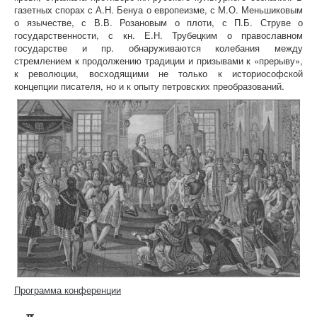
газетных спорах с А.Н. Бенуа о европеизме, с М.О. Меньшиковым
о язычестве, с В.В. Розановым о плоти, с П.Б. Струве о
государственности, с кн. Е.Н. Трубецким о православном
государстве и пр. обнаруживаются колебания между
стремлением к продолжению традиции и призывами к «прерыву»,
к революции, восходящими не только к историософской
концепции писателя, но и к опыту петровских преобразований.
Программа конференции