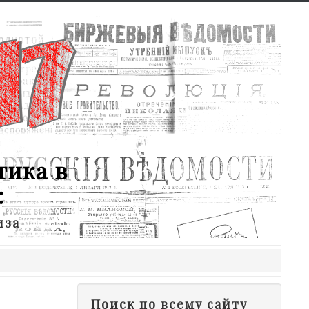
тика в
:
иза
Поиск по всему сайту