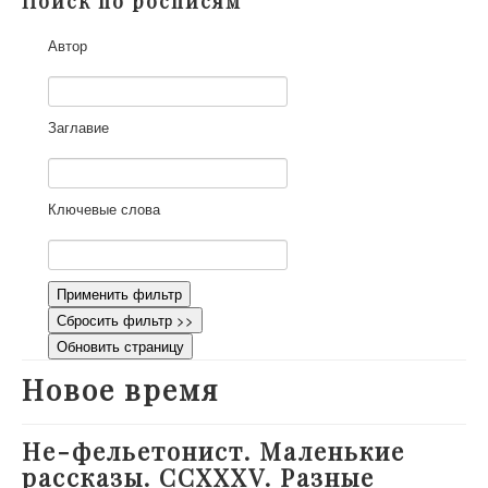
Поиск по росписям
О проекте
Автор
Участники
Приглашенные эксперты
Научная работа
Заглавие
Как работать с сайтом
Контакты
Ключевые слова
Применить фильтр
Сбросить фильтр >>
Обновить страницу
Новое время
Не-фельетонист. Маленькие
рассказы. CCXXXV. Разные