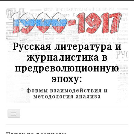
Русская литература и
журналистика в
предреволюционную
эпоху:
формы взаимодействия и
методология анализа
Toggle
Navigation
Новости