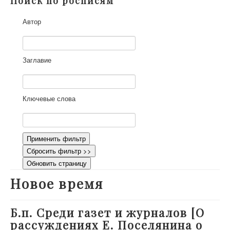
Поиск по росписям
О проекте
Автор
Участники
Приглашенные эксперты
Научная работа
Заглавие
Как работать с сайтом
Контакты
Ключевые слова
Применить фильтр
Сбросить фильтр >>
Обновить страницу
Новое время
Б.п. Среди газет и журналов [О
рассуждениях Е. Поселянина о