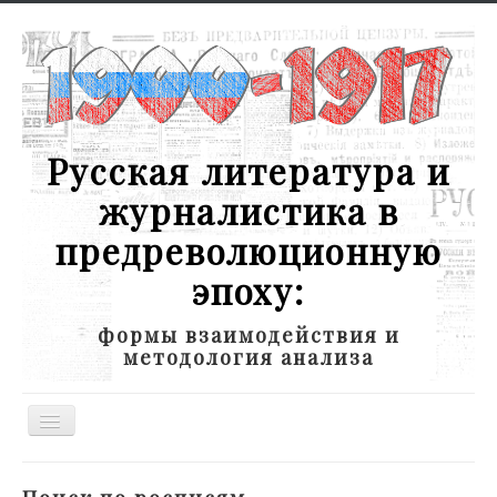
Русская литература и
журналистика в
предреволюционную
эпоху:
формы взаимодействия и
методология анализа
Toggle
Navigation
Новости