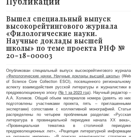
Публикации
О проекте
Участники
Вышел специальный выпуск
высокорейтингового журнала
Приглашенные эксперты
«Филологические науки.
Научная работа
Научные доклады высшей
Как работать с сайтом
школы» по теме проекта РНФ №
20-18-00003
Контакты
Опубликован специальный выпуск высокорейтингового журнала
«Филологические науки. Научные доклады высшей школы»
(Web
of Science Core Collection ESCI), посвященного региональному
аспекту взаимодействия русской литературы и журналистики в
предреволюционную эпоху (
№ 1 за 2023 год
). Научный редактор –
А.А. Холиков. Общий объем материалов номера (девять из них
подготовлены участниками проекта, пять – приглашенными
экспертами) сопоставим с коллективной монографией. Статьи
распределены по четырем проблемным разделам: «Русская
литература в провинциальной периодике начала ХХ века»,
«Провинциальная тематика в столичной периодике
предреволюционных лет», «Рецепция литературной информации
на окраинах империи», «В поисках идентичности: стратегии и