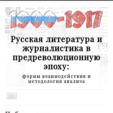
Русская литература и
журналистика в
предреволюционную
эпоху:
формы взаимодействия и
методология анализа
Toggle
Navigation
Новости