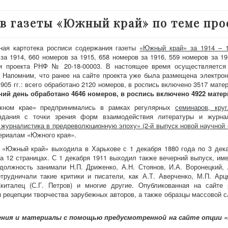
в газеты «Южный край» по теме про
ая картотека росписи содержания газеты
«Южный край» за 1914 – 1
за 1914, 660 номеров за 1915, 658 номеров за 1916, 559 номеров за 19
и проекта РНФ № 20-18-00003. В настоящее время осуществляется 
 Напомним, что ранее на сайте проекта уже была размещена электрон
905 гг.: всего обработано 2120 номеров, в роспись включено 3517 мате
ий день обработано 4646 номеров, в роспись включено 4922 матер
«Южном крае» предпринимались в рамках регулярных
семинаров, кру
дания с точки зрения форм взаимодействия литературы и журна
 журналистика в предреволюционную эпоху» (2-й выпуск новой научной 
териалам «Южного края».
 «Южный край» выходила в Харькове с 1 декабря 1880 года по 3 дека
на 12 страницах. С 1 декабря 1911 выходил также вечерний выпуск, им
олжность занимали Н.П. Дриженко, А.Н. Стоянов, И.А. Воронецкий, 
трудничали такие критики и писатели, как А.Т. Аверченко, М.П. Ар
Скиталец (С.Г. Петров) и многие другие. Опубликованная на сайте
 рецепции творчества зарубежных авторов, а также образцы массовой с
ения и материалы с помощью предусмотренной на сайте опции 