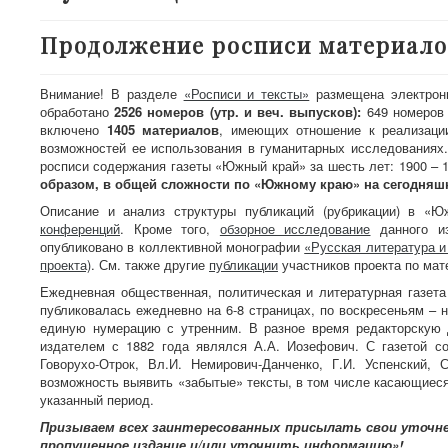
Продолжение росписи материало
Внимание! В разделе
«Росписи и тексты»
размещена электронн
обработано
2526 номеров
(утр. и веч. выпусков):
649 номеров 
включено
1405 материалов
, имеющих отношение к реализаци
возможностей ее использования в гуманитарных исследованиях.
росписи содержания газеты «Южный край» за шесть лет: 1900 – 1
образом, в общей сложности по «Южному краю» на сегодняшн
Описание и анализ структуры публикаций (рубрикации) в 
конференций
. Кроме того,
обзорное исследование
данного из
опубликовано в коллективной монографии
«Русская литература и
проекта)
. См. также другие
публикации
участников проекта по ма
Ежедневная общественная, политическая и литературная газета
публиковалась ежедневно на 6-8 страницах, по воскресеньям – 
единую нумерацию с утренним. В разное время редакторскую д
издателем с 1882 года являлся А.А. Иозефович. С газетой со
Говорухо-Отрок, Вл.И. Немирович-Данченко, Г.И. Успенский, 
возможность выявить «забытые» тексты, в том числе касающиеся
указанный период.
Призываем всех заинтересованных присылать свои уточн
пропущенное издание и/или уточнить информацию»!