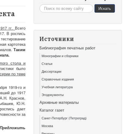
Искать...
Искать
екта
917 гг.
Всего
17. В роспись
Источники
тестирование
ная картотека
Библиография печатных работ
риалов.
Таким
иала.
Монографии и сборники
глого стола и
Статьи
листики было
Диссертации
серии по теме
Справочные издания
бря 1919-го и
Учебная литература
евший до 1917
Эгодокументы
А.Н. Краснов,
Архивные материалы
цыбашев, Ю.Н.
 роспись дает
Каталог газет
ловесности за
Санкт-Петербург (Петроград)
Москва
«Предложить
Регионы