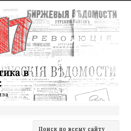
тика в
:
иза
Поиск по всему сайту