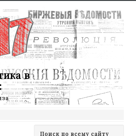
тика в
:
иза
Поиск по всему сайту