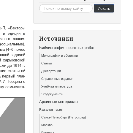
Искать...
Искать
3-П, «Векторы
и и эдиции в
Источники
чного знания
(социальные).
Библиография печатных работ
ма (4–6 полос
авной задачей
Монографии и сборники
й харьковской
Статьи
ли до 1914 г.
кие статьи об
Диссертации
а первый план
Справочные издания
.И. Герцена о
тку осмыслить
Учебная литература
Эгодокументы
Архивные материалы
Каталог газет
Санкт-Петербург (Петроград)
Москва
Регионы