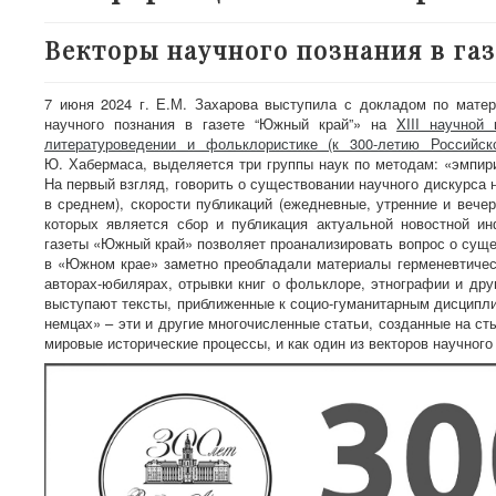
Векторы научного познания в га
7 июня 2024 г. Е.М. Захарова выступила с докладом по мате
научного познания в газете “Южный край”» на
XIII научной
литературоведении и фольклористике (к 300-летию Российс
Ю. Хабермаса, выделяется три группы наук по методам: «эмпири
На первый взгляд, говорить о существовании научного дискурса 
в среднем), скорости публикаций (ежедневные, утренние и вечер
которых является сбор и публикация актуальной новостной ин
газеты «Южный край» позволяет проанализировать вопрос о сущес
в «Южном крае» заметно преобладали материалы герменевтическ
авторах-юбилярах, отрывки книг о фольклоре, этнографии и дру
выступают тексты, приближенные к социо-гуманитарным дисципли
немцах» – эти и другие многочисленные статьи, созданные на ст
мировые исторические процессы, и как один из векторов научног