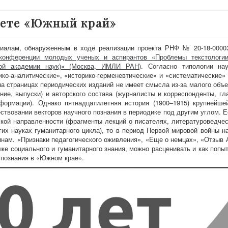
зете «Южный край»
риалам, обнаруженным в ходе реализации проекта РНФ № 20-18-0000
 конференции молодых ученых и аспирантов «Проблемы текстологи
кой академии наук)» (Москва, ИМЛИ РАН)
. Согласно типологии нау
ко-аналитические», «историко-герменевтические» и «систематические» 
на страницах периодических изданий не имеет смысла из-за малого объе
ние, выпуски) и авторского состава (журналисты и корреспонденты, гл
формации). Однако пятнадцатилетняя история (1900–1915) крупнейше
твовании векторов научного познания в периодике под другим углом. Ес
ой направленности (фрагменты лекций о писателях, литературоведчес
гих науках гуманитарного цикла), то в период Первой мировой войны н
нам. «Признаки педагогического оживления», «Еще о немцах», «Отзыв А
ыке социального и гуманитарного знания, можно расценивать и как попы
о познания в «Южном крае».