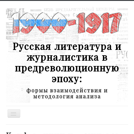
Русская литература и
журналистика в
предреволюционную
эпоху:
формы взаимодействия и
методология анализа
Toggle
Navigation
Новости