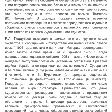
«Шиповник» (1909) и в сборнике «Ночные часы» (1911). Но именно
книга побудила современников Блока осмыслить его как поистине
крупнейшего поэта, а некоторые его стихи – как «лучшее из всего,
что было создано в этой области со времен Тютчева»
(Ю. Никольский). В докладе показана важность изучения
поэтического произведения в контексте периодического издания и
сборника, с учетом сложившегося в начале ХХ века понимания
книги стихов как особого художественного единства.
Р.А. Поддубцев выступил в рамках того же круглого стола
экспертов с сообщением «Рождественский номер газеты “Новое
время” 1905 года: поэтика и политика». Материал исследования –
номер газеты «Новое время» от 25 декабря 1905 г. Когда
начались революционные события 1905 г., газета «Новое время»
ожидаемо выступила против общественных потрясений. При этом
идейная борьба на ее страницах велась не только А. Сувориным
и М. Меньшиковым (в рубриках «Маленькие письма» и «Письма к
ближним»), но и В. Бурениным (в пародиях, рецензиях),
В. Розановым (в фельетонах), А. Столыпиным (в заметках).
Поводом для разговора о политике становились в том числе
явления из мира литературы. Примечательно, что даже
художественные произведения, напечатанные в праздничном
номере от 25 декабря, были созданы с учетом текущей
обстановки в стране. В докладе рассмотрены различные
варианты трансформации прозаических и стихотворных
произведений под влиянием общественно-политических событий