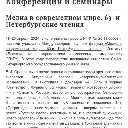
Конференции и семинары
О проекте
Участники
Медиа в современном мире. 63-и
Петербургские чтения
Приглашенные эксперты
Научная работа
18–20 апреля 2024 г. исполнители проекта РНФ № 20-18-00003-П
Как работать с сайтом
приняли участие в Международном научном форуме
«
Медиа в
современном мире. 63-и Петербургские чтения»
(Институт
Контакты
«Высшая школа журналистики и массовых коммуникаций»
СПбГУ). В этом году мероприятие посвящено 300‑летию Санкт-
Петербургского государственного университета.
Е.И. Орлова была представлена соруководителем круглого стола
экспертов «Актуальные вопросы историко-журналистских
исследований» и выступила с докладом «А. Блок и журнал
“Отечество”». Журнал опубликовал четыре стихотворения Блока и
книгу «Стихи о России», встреченную восторженно. Отношение
же самого поэта к ней менялось. Многие стихотворения книги
были известны раньше по публикациям в периодике. Так,
«Петроградское небо мутилось дождем…» впервые появилось в
газете «Русское слово» (сентябрь 1914) и в газетной публикации
имело заголовок «На войну». Цикл «На поле Куликовом», до того
как войти в книгу, был напечатан дважды: в 10-й книге альманаха