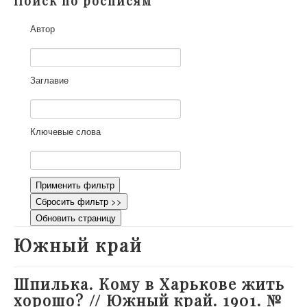
Поиск по росписям
О проекте
Автор
Участники
Приглашенные эксперты
Научная работа
Заглавие
Как работать с сайтом
Контакты
Ключевые слова
Применить фильтр
Сбросить фильтр >>
Обновить страницу
Южный край
Шпилька. Кому в Харькове жить
хорошо? // Южный край. 1901. №