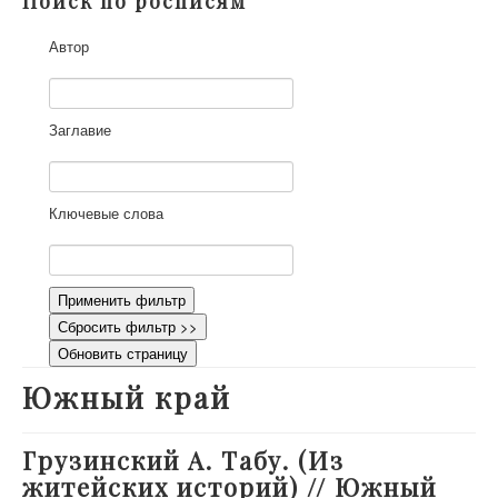
Поиск по росписям
О проекте
Автор
Участники
Приглашенные эксперты
Научная работа
Заглавие
Как работать с сайтом
Контакты
Ключевые слова
Применить фильтр
Сбросить фильтр >>
Обновить страницу
Южный край
Грузинский А. Табу. (Из
житейских историй) // Южный