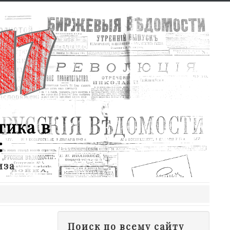
тика в
:
иза
Поиск по всему сайту