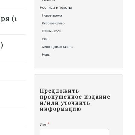
Росписи и тексты
Новое время
ря (1
Русское слово
Южный край
Речь
)
Финляндская газета
Новь
Предложить
пропущенное издание
и/или уточнить
информацию
Имя