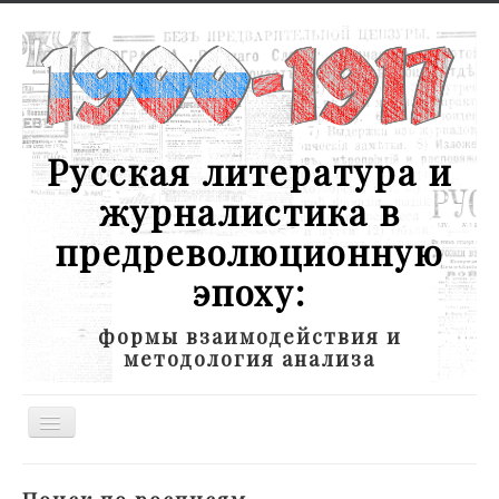
Русская литература и
журналистика в
предреволюционную
эпоху:
формы взаимодействия и
методология анализа
Toggle
Navigation
Новости