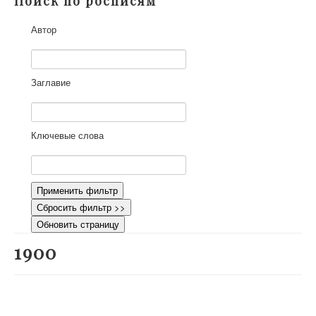
Поиск по росписям
О проекте
Автор
Участники
Приглашенные эксперты
Научная работа
Заглавие
Как работать с сайтом
Контакты
Ключевые слова
Применить фильтр
Сбросить фильтр >>
Обновить страницу
1900