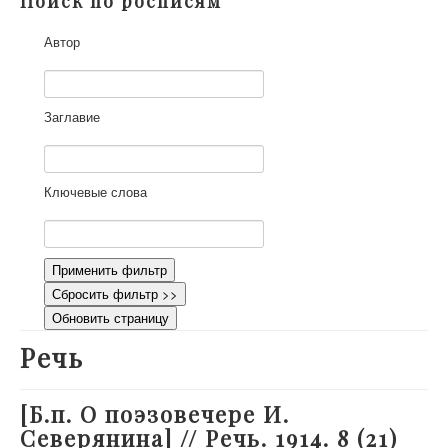
Поиск по росписям
О проекте
Автор
Участники
Приглашенные эксперты
Научная работа
Заглавие
Как работать с сайтом
Контакты
Ключевые слова
Применить фильтр
Сбросить фильтр >>
Обновить страницу
Речь
[Б.п. О поэзовечере И.
Северянина] // Речь. 1914. 8 (21)