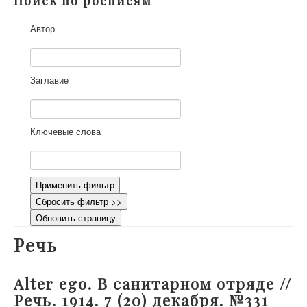
Поиск по росписям
О проекте
Автор
Участники
Приглашенные эксперты
Научная работа
Заглавие
Как работать с сайтом
Контакты
Ключевые слова
Применить фильтр
Сбросить фильтр >>
Обновить страницу
Речь
Alter ego. В санитарном отряде //
Речь. 1914. 7 (20) декабря. №331