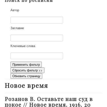
Поиск по росписям
О проекте
Автор
Участники
Приглашенные эксперты
Научная работа
Заглавие
Как работать с сайтом
Контакты
Ключевые слова
Применить фильтр
Сбросить фильтр >>
Обновить страницу
Новое время
Розанов В. Оставьте наш суд в
покое // Новое время. 1916. 20