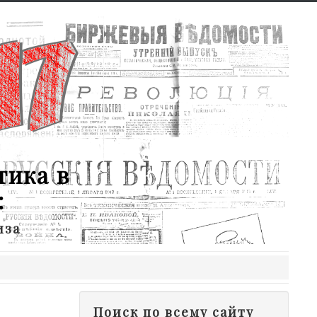
тика в
:
иза
Поиск по всему сайту