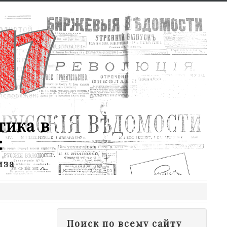
тика в
:
иза
Поиск по всему сайту