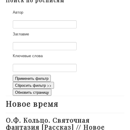
Поиск по росписям
О проекте
Автор
Участники
Приглашенные эксперты
Научная работа
Заглавие
Как работать с сайтом
Контакты
Ключевые слова
Применить фильтр
Сбросить фильтр >>
Обновить страницу
Новое время
О.Ф. Кольцо. Святочная
фантазия [Рассказ] // Новое