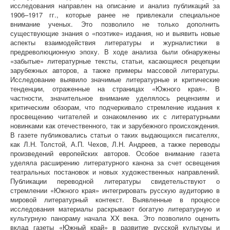
исследования направлен на описание и анализ публикаций за
1906–1917 гг., которые ранее не привлекали специальное
внимание ученых. Это позволило не только дополнить
существующие знания о «поэтике» издания, но и выявить новые
аспекты взаимодействия литературы и журналистики в
предреволюционную эпоху. В ходе анализа были обнаружены
«забытые» литературные тексты, статьи, касающиеся рецепции
зарубежных авторов, а также примеры массовой литературы.
Исследование выявило значимые литературные и критические
тенденции, отраженные на страницах «Южного края». В
частности, значительное внимание уделялось рецензиям и
критическим обзорам, что подчеркивало стремление издания к
просвещению читателей и ознакомлению их с литературными
новинками как отечественного, так и зарубежного происхождения.
В газете публиковались статьи о таких выдающихся писателях,
как Л.Н. Толстой, А.П. Чехов, Л.Н. Андреев, а также переводы
произведений европейских авторов. Особое внимание газета
уделяла расширению литературного канона за счет освещения
театральных постановок и новых художественных направлений.
Публикации переводной литературы свидетельствуют о
стремлении «Южного края» интегрировать русскую аудиторию в
мировой литературный контекст. Выявленные в процессе
исследования материалы раскрывают богатую литературную и
культурную панораму начала XX века. Это позволило оценить
вклад газеты «Южный край» в развитие русской культуры и