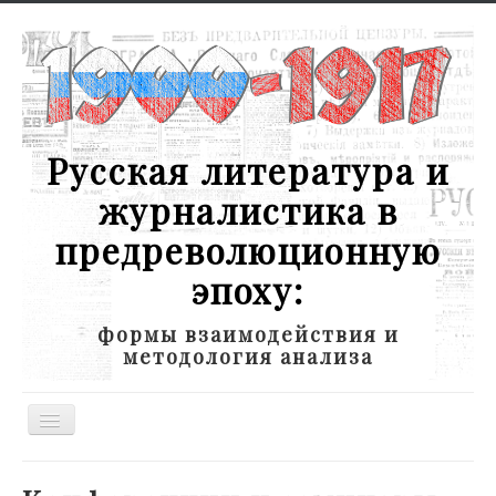
Русская литература и
журналистика в
предреволюционную
эпоху:
формы взаимодействия и
методология анализа
Toggle
Navigation
Новости