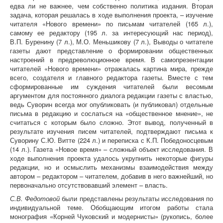
едва ли не важнее, чем собственно политика издания. Вторая
задача, которая решалась в ходе выполнения проекта, – изучение
читателя «Нового времени» по письмам читателей (165 л.),
самому ее редактору (195 л. за интересующий нас период),
В.П. Буренину (7 л.), М.О. Меньшикову (7 л.), Выводы о читателе
газеты дают представление о формировании общественных
настроений в предреволюционное время. В самопрезентации
читателей «Нового времени» отражалась картина мира, прежде
всего, создателя и главного редактора газеты. Вместе с тем
сформированные им суждения читателей были весомым
аргументом для постоянного диалога редакции газеты с властью,
ведь Суворин всегда мог опубликовать (и публиковал) отдельные
письма в редакцию и сослаться на «общественное мнение», не
считаться с которым было сложно. Этот вывод, полученный в
результате изучения писем читателей, подтверждают письма к
Суворину С.Ю. Витте (224 л.) и переписка с К.П. Победоносцевым
(14 л.). Газета «Новое время» – сложный объект исследования. В
ходе выполнения проекта удалось укрупнить некоторые фигуры
редакции, но и осмыслить механизмы взаимодействия между
автором – редактором – читателем, добавив в него важнейший, но
первоначально отсутствовавший элемент – власть.
С.В. Федотовой
были представлены результаты исследования по
индивидуальной теме. Обобщающим итогом работы стала
монография «Корней Чуковский и модернисты» (рукопись, более