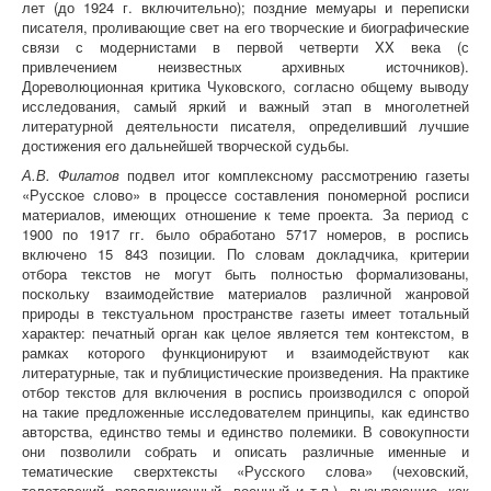
лет (до 1924 г. включительно); поздние мемуары и переписки
писателя, проливающие свет на его творческие и биографические
связи с модернистами в первой четверти XX века (с
привлечением неизвестных архивных источников).
Дореволюционная критика Чуковского, согласно общему выводу
исследования, самый яркий и важный этап в многолетней
литературной деятельности писателя, определивший лучшие
достижения его дальнейшей творческой судьбы.
А.В. Филатов
подвел итог комплексному рассмотрению газеты
«Русское слово» в процессе составления пономерной росписи
материалов, имеющих отношение к теме проекта. За период с
1900 по 1917 гг. было обработано 5717 номеров, в роспись
включено 15 843 позиции. По словам докладчика, критерии
отбора текстов не могут быть полностью формализованы,
поскольку взаимодействие материалов различной жанровой
природы в текстуальном пространстве газеты имеет тотальный
характер: печатный орган как целое является тем контекстом, в
рамках которого функционируют и взаимодействуют как
литературные, так и публицистические произведения. На практике
отбор текстов для включения в роспись производился с опорой
на такие предложенные исследователем принципы, как единство
авторства, единство темы и единство полемики. В совокупности
они позволили собрать и описать различные именные и
тематические сверхтексты «Русского слова» (чеховский,
толстовский, революционный, военный и т.п.), вызывающие, как