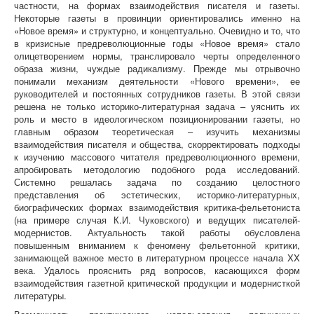
частности, на формах взаимодействия писателя и газеты.
Некоторые газеты в провинции ориентировались именно на
«Новое время» и структурно, и концептуально. Очевидно и то, что
в кризисные предреволюционные годы «Новое время» стало
олицетворением нормы, транслировало черты определенного
образа жизни, чуждые радикализму. Прежде мы отрывочно
понимали механизм деятельности «Нового времени», ее
руководителей и постоянных сотрудников газеты. В этой связи
решена не только историко-литературная задача – уяснить их
роль и место в идеологическом позиционировании газеты, но
главным образом теоретическая – изучить механизмы
взаимодействия писателя и общества, скорректировать подходы
к изучению массового читателя предреволюционного времени,
апробировать методологию подобного рода исследований.
Системно решалась задача по созданию целостного
представления об эстетических, историко-литературных,
биографических формах взаимодействия критика-фельетониста
(на примере случая К.И. Чуковского) и ведущих писателей-
модернистов. Актуальность такой работы обусловлена
повышенным вниманием к феномену фельетонной критики,
занимающей важное место в литературном процессе начала XX
века. Удалось прояснить ряд вопросов, касающихся форм
взаимодействия газетной критической продукции и модернисткой
литературы.