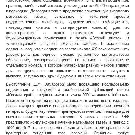
правило, наибольший интерес у исследователей, обращающихся
к периодике. Докладчик также предложил собственную типологию
материалов газеты, связанных с тематикой проекта
(художественная литература, художественная публицистика,
литературная критика и литературные новости), дав их
характеристику, а также рассмотрел структуру и
функционирование приложения к газете «Второй листок» и
«литературных» выпусков «Русского слова». В заключение
сделан вывод, что ежедневная газета начала ХХ века может быть
рассмотрена как единое, сложно устроенное метатекстовое
образование, разворачивающееся не только в пространстве
отдельного номера, в котором материалы разных жанров влияют
друг на друга, но и во времени – в движении от выпуска к
выпуску, вступающих друг с другом в диалогические отношения.
Выступление
Е.М. Захаровой
было посвящено исследованию
содержания и структурных особенностей публикаций газеты
«Южный край», издававшейся в конце XIX – начале XX века.
Несмотря на длительное существование и известность издания,
до настоящего времени оно оставалось на периферии научного
интереса, будучи изученным преимущественно как площадка для
высказывания отдельных авторов. В рамках проекта РНФ
предпринято комплексное изучение материалов газеты в период с
1900 по 1917 гг., что позволяет осветить важные литературные и
культурные тенденции того времени. Основной фокус