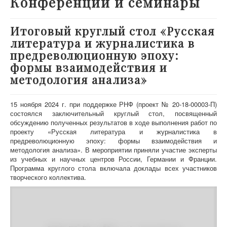
Конференции и семинары
О проекте
Участники
Итоговый круглый стол «Русская
литература и журналистика в
Приглашенные эксперты
предреволюционную эпоху:
Научная работа
формы взаимодействия и
Как работать с сайтом
методология анализа»
Контакты
15 ноября 2024 г. при поддержке РНФ (проект № 20-18-00003-П)
состоялся заключительный круглый стол, посвященный
обсуждению полученных результатов в ходе выполнения работ по
проекту «Русская литература и журналистика в
предреволюционную эпоху: формы взаимодействия и
методология анализа». В мероприятии приняли участие эксперты
из учебных и научных центров России, Германии и Франции.
Программа круглого стола включала доклады всех участников
творческого коллектива.