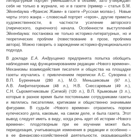
литературный портрет уменьшается в объеме, зато утверждает
себя не только в журнале, но и в газете (пример – статья Б.М.
Эйхенбаума «Франсис Жамм» в газете «Русская молва»). Новые
черты этого жанра – словесный портрет «героя», другие приметы
художественности, в частности усиление авторского
(лирического, оценочного) начала. Особенности выступлений
Эйхенбаума: постановка не только историко-литературных, но и
теоретических проблем (повествование в прозе, проблема
автора). Можно говорить о зарождении историко-функционального
подхода.
В докладе
Е.А. Андрущенко
предпринята попытка обобщить
наблюдения над функционированием редакции «Нового времени».
Механизмы взаимодействия писателя и общества на площадке
газеты изучались с привлечением переписки А.С. Суворина с
В.П. Бурениным (280 л.), М.О. Меньшиковым (97 л.),
А.В. Амфитеатровым (48 л.), Н.В. Снессаревым (49 л.),
С.Н. Сыромятниковым (Сигмой) (120 л.), В.П. Крымовым (3 л.),
которые в разное время были постоянными сотрудниками газеты
и являлись писателями, критиками и общественно значимыми
фигурами. В судьбе «Нового времени» отразились пороки
купеческого дела, каковым, на самом деле, и была газета. Этот
вывод следует иметь в виду, когда речь идет об истории «Нового
времени»: плодотворным при ее изучении может быть
периодизация, учитывающая изменения в редакции и особенно –
в ее финансово-хозяйственной деятельности, оказывающейся