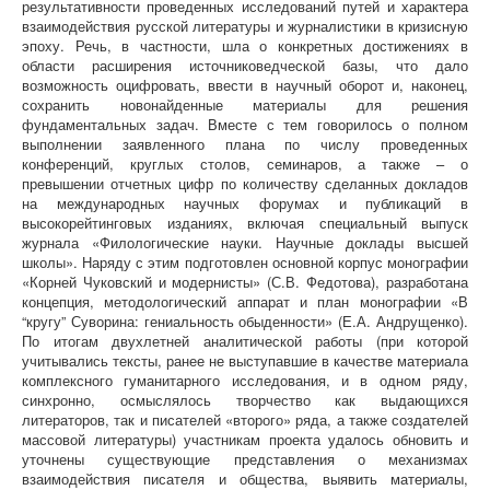
результативности проведенных исследований
путей и характера
взаимодействия русской литературы и журналистики в кризисную
эпоху. Речь, в частности, шла о конкретных достижениях в
области расширения источниковедческой базы, что дало
возможность оцифровать, ввести в научный оборот и, наконец,
сохранить новонайденные материалы для решения
фундаментальных задач. Вместе с тем говорилось о полном
выполнении заявленного плана по числу проведенных
конференций, круглых столов, семинаров, а также – о
превышении отчетных цифр по количеству сделанных докладов
на международных научных форумах и публикаций в
высокорейтинговых изданиях, включая специальный выпуск
журнала «Филологические науки. Научные доклады высшей
школы». Наряду с этим подготовлен основной корпус монографии
«Корней Чуковский и модернисты» (С.В. Федотова), разработана
концепция, методологический аппарат и план монографии «В
“кругу” Суворина: гениальность обыденности» (Е.А. Андрущенко).
По итогам двухлетней аналитической работы (при которой
учитывались тексты, ранее не выступавшие в качестве материала
комплексного гуманитарного исследования, и в одном ряду,
синхронно, осмыслялось творчество как выдающихся
литераторов, так и писателей «второго» ряда, а также создателей
массовой литературы) участникам проекта удалось обновить и
уточнены существующие представления о механизмах
взаимодействия писателя и общества, выявить материалы,