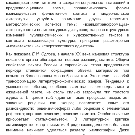
касающиеся роли читателя в создании социальных настроений в
предреволюционное время, проанализировать формы
взаимодействия фельетонной критики и модернистской
литературы, углубить понимание других теоретико-
методологических аспектов темы: «взаимотрансформации»
литературного и нелитературных дискурсов; жанрово-структурных
изменений публицистических и художественных текстов в
контексте массовизации культуры; принципов рассмотрения
«медиатекста» как «сверхтекстового единства».
Как показала
Е.И. Орлова
, в начале ХХ века жанровая структура
печатного органа обогащается новыми разновидностями. Общим
свойством печати России и европейских стран предвоенного
периода становится сокращение объема материалов при
возможно более полном многообразии тем. Это влечет за собой
трансформацию литературно-критических жанров. Тенденция к
уменьшению объема, особенно заметная в еженедельнике и
ежедневной газете, не столь сильно затронула тип толстого
журнала. В целом наблюдаются такие процессы: возрастает
значение рецензии как жанра; появляются новые его
разновидности: рецензия-реферат либо рецензия с элементами
реферата; короткая рецензия; рецензия-заметка. Особое значение
приобретает статья-фельетон. В литературной критике
активизируется жанр «письма». В ряде еженедельников большее
внимание начинает уделяться разделу библиографии. Даже