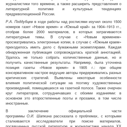
журналистики того времени, а также расширить представления о
литературной политике и культурных тенденциях
предреволюционной России.
Р.А. Поддубцев
в ходе работы над росписями изучил около 1500
номеров газет «Новое время» и «Южный край» за 1904–1913 гг.,
отобрав более 2000 материалов, в которых затрагиваются
литературные темы. В случае с «Новым временем»
просматривались электронные копии, в случае с «Южным краем»
приходилось иметь дело с бумажными экземплярами. Каждая
обнаруженная публикация сопровождалась краткой аннотацией.
Удалось не только собрать количественные данные, но и
получить качественные результаты. Например, была уточнена
позиция газеты «Новое время» в 1905 г.: при общем
консервативном настрое ведущие авторы придерживались разных
критических стратегий. Выявлены некоторые особенности
влияния политической ситуации на поэтику художественных
произведений, помещавшихся на газетной полосе. Также очерчен
круг литераторов, сотрудничавших с обоими изданиями: в
основном это второстепенные поэты и прозаики, в том числе
иностранные.
В заключение официальной части
программы
О.И. Шапкина
рассказала о проблемах, с которыми
сталкиваются исследователи при поиске материалов,
посвященных русской литературе и журналистике начала ХХ