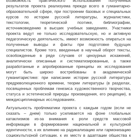
Возможность практического использования полученных
результатов проекта реализуема прежде всего в гуманитарно-
образовательной сфере, при построении базовых и специальных
курсов по истории русской литературы, журналистики,
текстологии, теоретической поэтике, библиографии,
источниковедению в высших учебных заведениях. Участники
проекта ведут не только исследовательскую, но и активную
педагогическую деятельность, имеют возможность опираться на
полученные выводы и факты при подготовке будущих
специалистов. Кроме того, введенные в научный оборот тексты,
освобожденные в ряде случаев от цензурных искажений,
аналитически описанные и систематизированные, а также
разработанные и апробированные принципы их исследования
могут быть широко востребованы в академической
гуманитаристике: при написании истории русской литературы
предреволюционного времени, теории литературы (в разделах,
посвященных проблемам генезиса художественного творчества,
статуса и эстетической природы произведения, его рецепции), в
междисциплинарных исследованиях.
Актуальность проблематики проекта с каждым годом (если не
сказать – днем) только усиливается на фоне глобальных
катаклизмов из-за внимания к роли средств массовой
информации в формировании национальной и культурной
идентичности, к их влиянию на радикализацию или гармонизацию
социокультурной ситуации, к их месту в адаптации общества к