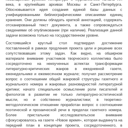
века, в крупнейших архивах Москвы и Санкт-Петербурга.
Обосновывается идея создания единой базы данных с
унифицированными библиографическими описаниями единиц
хранения. Они должны обладать краткой аннотацией, содержать
отсканированный текст документа, а также сопровождаться
сведениями об опубликовании (при наличии). Реализация данной
задачи возможна только на государственном уровне.
Состоявшийся круглый стол подтвердил достижение
поставленной в рамках продления проекта цели и решение всех
сопутствовавших этому задач. Как видно, на обширном
материале внимание участников творческого коллектива было
сосредоточено на неизученных аспектах трансформации
литературно-критических жанров в ежедневной газете,
еженедельнике и ежемесячном журнале; получил рассмотрение
вопрос о соотношении общей жанровой структуры газетного и
журнального номера и жанровых разновидностей литературной
критики; начато специальное осмысление роли писателей и
филологов в развитии не только литературно-эстетической
мысли, но и собственно журналистики; в теоретико-
методологическом отношении проработан вопрос о соотношении
поэтической и прозаической речи в пределах газетного номера.
Более пристальное исследовательское внимание
сфокусировалось на газете «Новое время», которая выдвинута на
передний план в концепции проекта, сосредоточенного, в