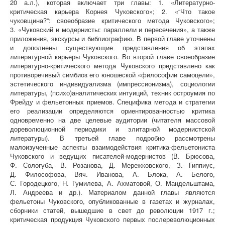
20 а.л.), которая включает три главы: 1. «Литературно-
критическая карьера Корнея Чуковского»; 2. «“Что такое
чуковщина?”: своеобразие критического метода Чуковского»;
3. «Чуковский и модернисты: параллели и пересечения», а также
приложения, экскурсы и библиографию. В первой главе уточнены
и дополнены существующие представления об этапах
литературной карьеры Чуковского. Во второй главе своеобразие
литературно-критического метода Чуковского представлено как
противоречивый симбиоз его юношеской «философии самоцели»,
эстетического индивидуализма (импрессионизма), социологии
литературы, (психо)аналитических интуиций, техник остроумия по
Фрейду и фельетонных приемов. Специфика метода и стратегии
его реализации определяются ориентированностью критика
одновременно на две целевые аудитории (читателя массовой
дореволюционной периодики и элитарной модернистской
литературы). В третьей главе подробно рассмотрены
малоизученные аспекты взаимодействия критика-фельетониста
Чуковского и ведущих писателей-модернистов (В. Брюсова,
Ф. Сологуба, В. Розанова, Д. Мережковского, З. Гиппиус,
Д. Философова, Вяч. Иванова, А. Блока, А. Белого,
С. Городецкого, Н. Гумилева, А. Ахматовой, О. Мандельштама,
Л. Андреева и др.). Материалом данной главы являются
фельетоны Чуковского, опубликованные в газетах и журналах,
сборники статей, вышедшие в свет до революции 1917 г.;
критическая продукция Чуковского первых послереволюционных