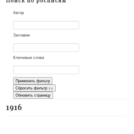
Поиск по росписям
О проекте
Автор
Участники
Приглашенные эксперты
Научная работа
Заглавие
Как работать с сайтом
Контакты
Ключевые слова
Применить фильтр
Сбросить фильтр >>
Обновить страницу
1916