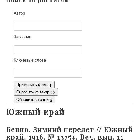
Поиск по росписям
О проекте
Автор
Участники
Приглашенные эксперты
Научная работа
Заглавие
Как работать с сайтом
Контакты
Ключевые слова
Применить фильтр
Сбросить фильтр >>
Обновить страницу
Южный край
Беппо. Зимний перелет // Южный
край. 1916. № 13754. Веч. вып. 11