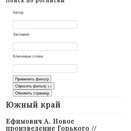
Поиск по росписям
О проекте
Автор
Участники
Приглашенные эксперты
Научная работа
Заглавие
Как работать с сайтом
Контакты
Ключевые слова
Применить фильтр
Сбросить фильтр >>
Обновить страницу
Южный край
Ефимович А. Новое
произведение Горького //