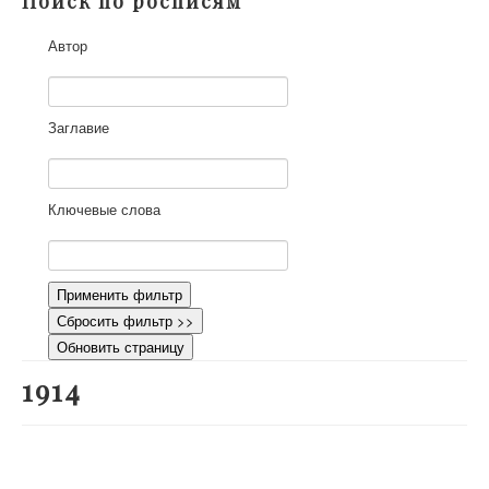
Поиск по росписям
О проекте
Автор
Участники
Приглашенные эксперты
Научная работа
Заглавие
Как работать с сайтом
Контакты
Ключевые слова
Применить фильтр
Сбросить фильтр >>
Обновить страницу
1914