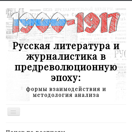
Русская литература и
журналистика в
предреволюционную
эпоху:
формы взаимодействия и
методология анализа
Toggle
Navigation
Новости