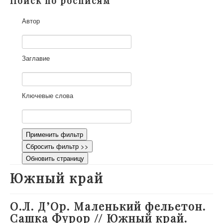
Поиск по росписям
О проекте
Автор
Участники
Приглашенные эксперты
Научная работа
Заглавие
Как работать с сайтом
Контакты
Ключевые слова
Применить фильтр
Сбросить фильтр >>
Обновить страницу
Южный край
О.Л. Д’Ор. Маленький фельетон.
Сашка Фурор // Южный край.