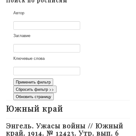
Поиск по росписям
О проекте
Автор
Участники
Приглашенные эксперты
Научная работа
Заглавие
Как работать с сайтом
Контакты
Ключевые слова
Применить фильтр
Сбросить фильтр >>
Обновить страницу
Южный край
Энгель. Ужасы войны // Южный
край. 1914. № 12423. Утр. вып. 6