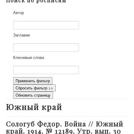
Поиск по росписям
О проекте
Автор
Участники
Приглашенные эксперты
Научная работа
Заглавие
Как работать с сайтом
Контакты
Ключевые слова
Применить фильтр
Сбросить фильтр >>
Обновить страницу
Южный край
Сологуб Федор. Война // Южный
край. 1914. № 12189. Утр. вып. 30