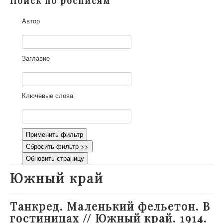
Поиск по росписям
О проекте
Автор
Участники
Приглашенные эксперты
Научная работа
Заглавие
Как работать с сайтом
Контакты
Ключевые слова
Применить фильтр
Сбросить фильтр >>
Обновить страницу
Южный край
Танкред. Маленький фельетон. В
гостиницах // Южный край. 1914.