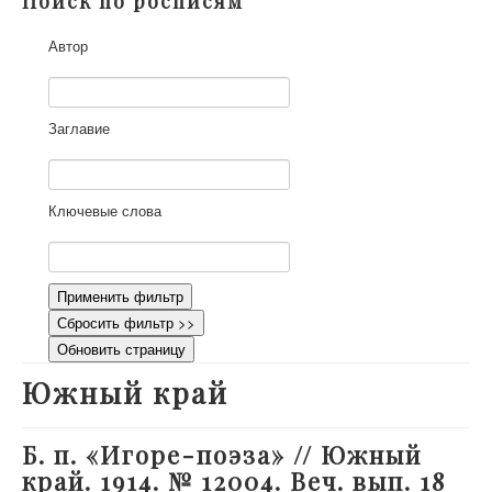
Поиск по росписям
О проекте
Автор
Участники
Приглашенные эксперты
Научная работа
Заглавие
Как работать с сайтом
Контакты
Ключевые слова
Применить фильтр
Сбросить фильтр >>
Обновить страницу
Южный край
Б. п. «Игоре-поэза» // Южный
край. 1914. № 12004. Веч. вып. 18