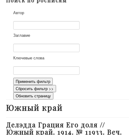
Поиск по росписям
О проекте
Автор
Участники
Приглашенные эксперты
Научная работа
Заглавие
Как работать с сайтом
Контакты
Ключевые слова
Применить фильтр
Сбросить фильтр >>
Обновить страницу
Южный край
Делэдда Грация Его доля //
Южный край. 1914. № 11933. Веч.