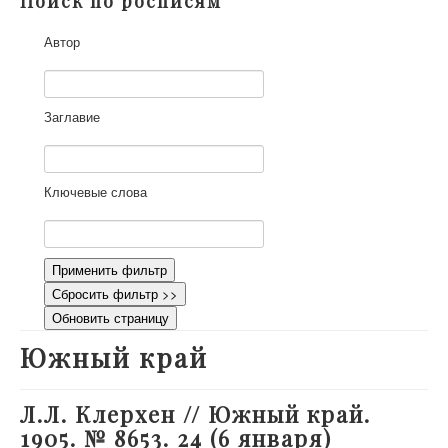
Поиск по росписям
О проекте
Автор
Участники
Приглашенные эксперты
Научная работа
Заглавие
Как работать с сайтом
Контакты
Ключевые слова
Применить фильтр
Сбросить фильтр >>
Обновить страницу
Южный край
Л.Л. Клерхен // Южный край.
1905. № 8653. 24 (6 января)