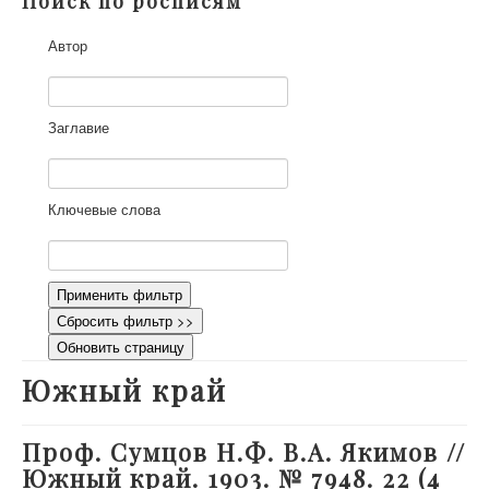
Поиск по росписям
О проекте
Автор
Участники
Приглашенные эксперты
Научная работа
Заглавие
Как работать с сайтом
Контакты
Ключевые слова
Применить фильтр
Сбросить фильтр >>
Обновить страницу
Южный край
Проф. Сумцов Н.Ф. В.А. Якимов //
Южный край. 1903. № 7948. 22 (4