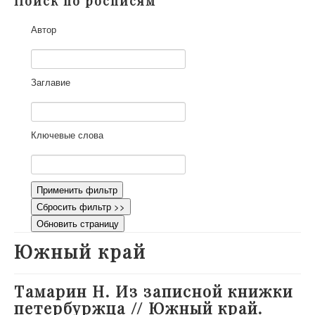
Поиск по росписям
О проекте
Автор
Участники
Приглашенные эксперты
Научная работа
Заглавие
Как работать с сайтом
Контакты
Ключевые слова
Применить фильтр
Сбросить фильтр >>
Обновить страницу
Южный край
Тамарин Н. Из записной книжки
петербуржца // Южный край.