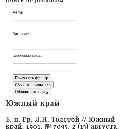
Поиск по росписям
О проекте
Автор
Участники
Приглашенные эксперты
Научная работа
Заглавие
Как работать с сайтом
Контакты
Ключевые слова
Применить фильтр
Сбросить фильтр >>
Обновить страницу
Южный край
Б. п. Гр. Л.Н. Толстой // Южный
край. 1901. № 7095. 2 (15) августа.