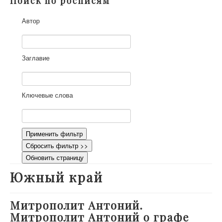
Поиск по росписям
О проекте
Автор
Участники
Приглашенные эксперты
Научная работа
Заглавие
Как работать с сайтом
Контакты
Ключевые слова
Применить фильтр
Сбросить фильтр >>
Обновить страницу
Южный край
Митрополит Антоний.
Митрополит Антоний о графе