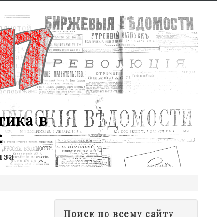
тика в
:
иза
Поиск по всему сайту