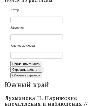
Поиск по росписям
О проекте
Автор
Участники
Приглашенные эксперты
Научная работа
Заглавие
Как работать с сайтом
Контакты
Ключевые слова
Применить фильтр
Сбросить фильтр >>
Обновить страницу
Южный край
Лухманова Н. Парижские
впечатления и наблюдения //