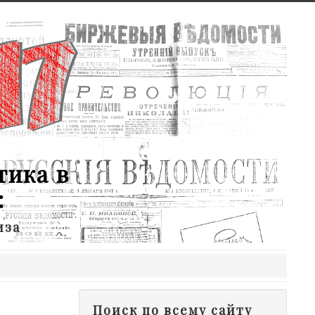
тика в
:
иза
Поиск по всему сайту