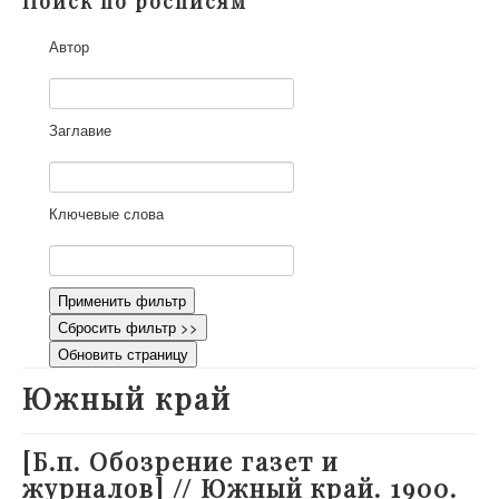
Поиск по росписям
О проекте
Автор
Участники
Приглашенные эксперты
Научная работа
Заглавие
Как работать с сайтом
Контакты
Ключевые слова
Применить фильтр
Сбросить фильтр >>
Обновить страницу
Южный край
[Б.п. Обозрение газет и
журналов] // Южный край. 1900.