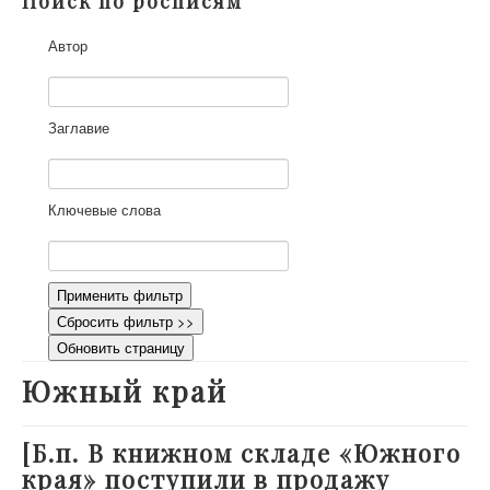
Поиск по росписям
О проекте
Автор
Участники
Приглашенные эксперты
Научная работа
Заглавие
Как работать с сайтом
Контакты
Ключевые слова
Применить фильтр
Сбросить фильтр >>
Обновить страницу
Южный край
[Б.п. В книжном складе «Южного
края» поступили в продажу