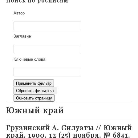
Поиск по росписям
О проекте
Автор
Участники
Приглашенные эксперты
Научная работа
Заглавие
Как работать с сайтом
Контакты
Ключевые слова
Применить фильтр
Сбросить фильтр >>
Обновить страницу
Южный край
Грузинский А. Силуэты // Южный
край. 1900. 12 (25) ноября. № 6841.