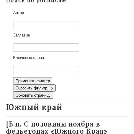
Поиск по росписям
О проекте
Автор
Участники
Приглашенные эксперты
Научная работа
Заглавие
Как работать с сайтом
Контакты
Ключевые слова
Применить фильтр
Сбросить фильтр >>
Обновить страницу
Южный край
[Б.п. С половины ноября в
фельетонах «Южного Края»