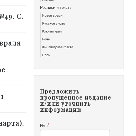
Росписи и тексты
№49. С.
Новое время
Русское слово
Южный край
Речь
евраля
Финляндская газета
Новь
ое
Предложить
11
пропущенное издание
и/или уточнить
информацию
марта).
Имя