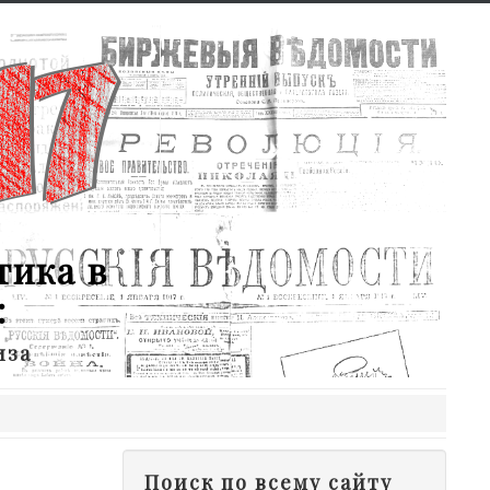
тика в
:
иза
Поиск по всему сайту