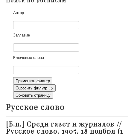
Поиск по росписям
О проекте
Автор
Участники
Приглашенные эксперты
Научная работа
Заглавие
Как работать с сайтом
Контакты
Ключевые слова
Применить фильтр
Сбросить фильтр >>
Обновить страницу
Русское слово
[Б.п.] Среди газет и журналов //
Русское слово. 1905. 18 ноября (1