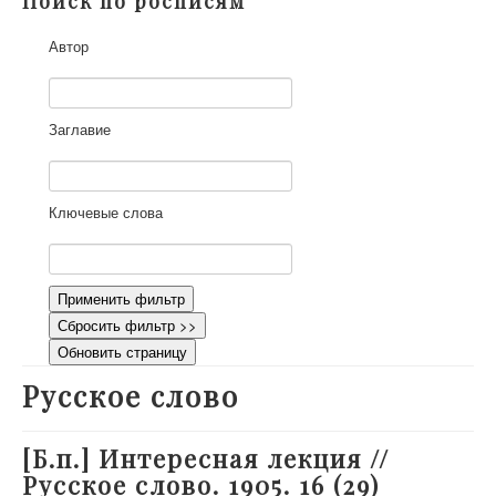
Поиск по росписям
О проекте
Автор
Участники
Приглашенные эксперты
Научная работа
Заглавие
Как работать с сайтом
Контакты
Ключевые слова
Применить фильтр
Сбросить фильтр >>
Обновить страницу
Русское слово
[Б.п.] Интересная лекция //
Русское слово. 1905. 16 (29)